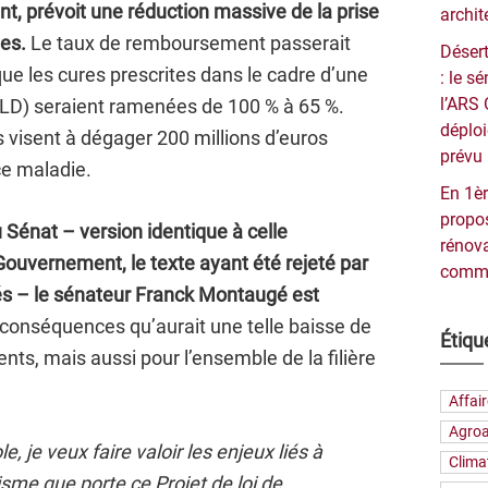
t, prévoit une réduction massive de la prise
archit
es.
Le taux de remboursement passerait
Désert
que les cures prescrites dans le cadre d’une
: le 
l’ARS 
ALD) seraient ramenées de 100 % à 65 %.
déploi
s visent à dégager 200 millions d’euros
prévu 
ce maladie.
En 1èr
propos
 Sénat – version identique à celle
rénova
Gouvernement, le texte ayant été rejeté par
commu
és – le sénateur Franck Montaugé est
conséquences qu’aurait une telle baisse de
Étiqu
ents, mais aussi pour l’ensemble de la filière
Affai
Agroa
, je veux faire valoir les enjeux liés à
Clima
isme que porte ce Projet de loi de