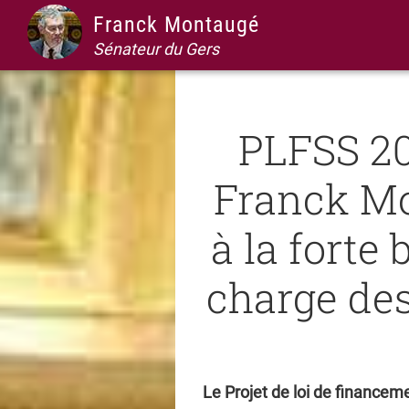
Passer
Passer
Passer
Passer
Franck Montaugé
à
au
à
au
Sénateur du Gers
la
contenu
la
pied
navigation
principal
barre
de
principale
latérale
page
PLFSS 20
principale
Franck Mo
à la forte 
charge des
Le Projet de loi de financem