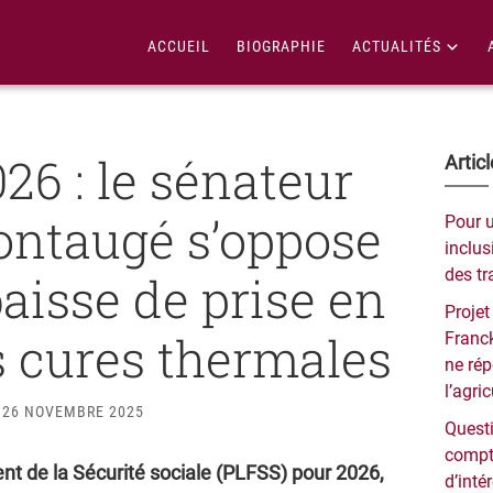
ACCUEIL
BIOGRAPHIE
ACTUALITÉS
26 : le sénateur
Bar
Artic
lat
ntaugé s’oppose
Pour 
pri
inclusi
des tr
baisse de prise en
Projet
 cures thermales
Franck
ne ré
l’agri
26 NOVEMBRE 2025
Questi
compt
ent de la Sécurité sociale (PLFSS) pour 2026,
d’inté