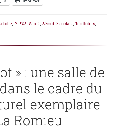
X
Imprimer
aladie
,
PLFSS
,
Santé
,
Sécurité sociale
,
Territoires
,
ot » : une salle de
 dans le cadre du
lturel exemplaire
La Romieu