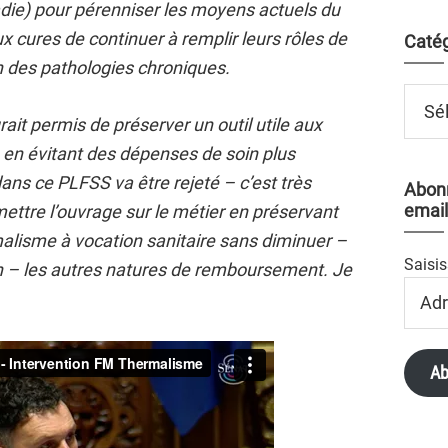
ie) pour pérenniser les moyens actuels du
 cures de continuer à remplir leurs rôles de
Catég
on des pathologies chroniques.
Catégo
ait permis de préserver un outil utile aux
es, en évitant des dépenses de soin plus
ns ce PLFSS va être rejeté – c’est très
Abonn
email
mettre l’ouvrage sur le métier en préservant
alisme à vocation sanitaire sans diminuer –
Saisis
n – les autres natures de remboursement. Je
Adres
Email
Ab