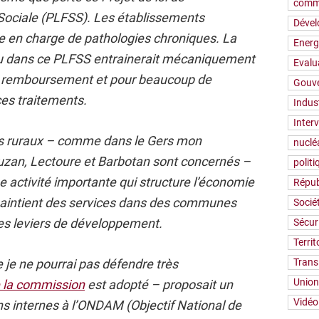
comm
Sociale (PLFSS). Les établissements
Déve
se en charge de pathologies chroniques. La
Energ
u dans ce PLFSS entrainerait mécaniquement
Evalu
e remboursement et pour beaucoup de
Gouv
es traitements.
Indus
Inter
es ruraux – comme dans le Gers mon
nuclé
uzan, Lectoure et Barbotan sont concernés –
polit
 activité importante qui structure l’économie
Répub
t maintient des services dans des communes
Socié
res leviers de développement.
Sécur
Territ
 je ne pourrai pas défendre très
Trans
Union
e la commission
est adopté – proposait un
Vidéo
s internes à l’ONDAM (Objectif National de