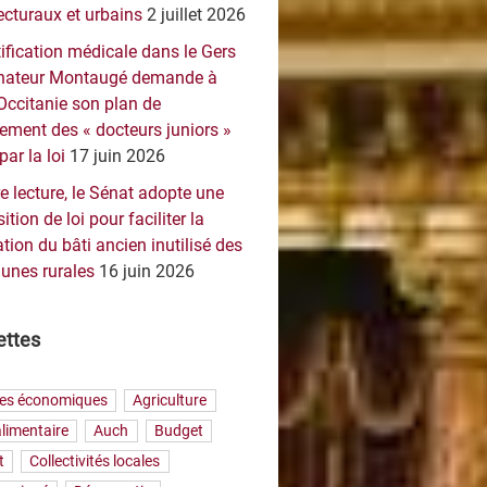
ecturaux et urbains
2 juillet 2026
ification médicale dans le Gers
sénateur Montaugé demande à
Occitanie son plan de
ement des « docteurs juniors »
par la loi
17 juin 2026
e lecture, le Sénat adopte une
ition de loi pour faciliter la
tion du bâti ancien inutilisé des
nes rurales
16 juin 2026
ettes
res économiques
Agriculture
limentaire
Auch
Budget
t
Collectivités locales