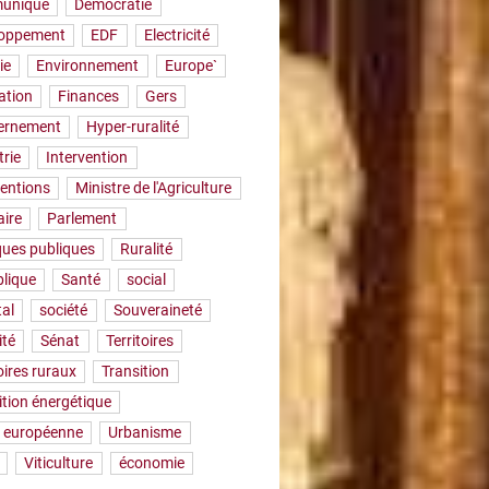
uniqué
Démocratie
loppement
EDF
Electricité
ie
Environnement
Europe`
ation
Finances
Gers
ernement
Hyper-ruralité
trie
Intervention
ventions
Ministre de l'Agriculture
aire
Parlement
iques publiques
Ruralité
lique
Santé
social
tal
société
Souveraineté
ité
Sénat
Territoires
oires ruraux
Transition
ition énergétique
 européenne
Urbanisme
Viticulture
économie