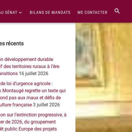
AU SÉNAT
BILANS DE MANDATS
ME CONTACTER
re
les récents
érale
un développement durable
ncipale
f des territoires ruraux à l’ère
ansitions
16 juillet 2026
 de loi d’urgence agricole :
 Montaugé regrette un texte qui
pond pas aux maux et défis de
culture française
3 juillet 2026
on sur l’extinction progressive, à
er de 2026, du groupement
rêt public Europe des projets