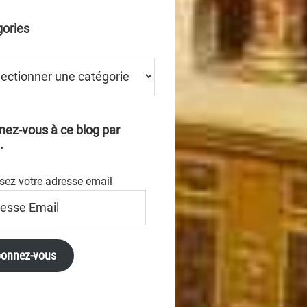
ories
ries
ez-vous à ce blog par
.
sez votre adresse email
se
onnez-vous