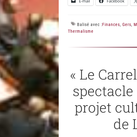
E-mail
Facebook
Balisé avec :
Finances
,
Gers
,
M
Thermalisme
« Le Carrel
spectacle
projet cu
de 