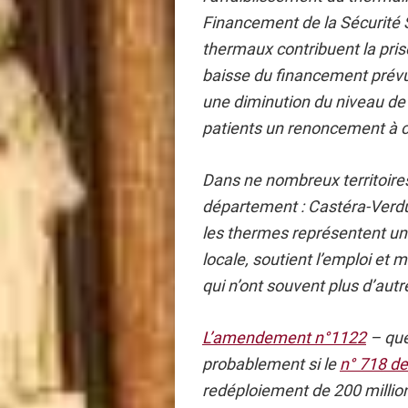
Financement de la Sécurité 
thermaux contribuent la pri
baisse du financement prév
une diminution du niveau d
patients un renoncement à c
Dans ne nombreux territoir
département : Castéra-Verd
les thermes représentent une
locale, soutient l’emploi e
qui n’ont souvent plus d’aut
L’amendement n°1122
– que
probablement si le
n° 718 d
redéploiement de 200 million