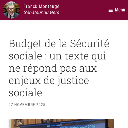
Passer
Passer
Passer
Franck Montaugé
Menu
au
à
au
Sénateur du Gers
contenu
la
pied
principal
barre
de
latérale
page
Budget de la Sécurité
principale
sociale : un texte qui
ne répond pas aux
enjeux de justice
sociale
27 NOVEMBRE 2025