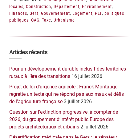
locales
,
Construction
,
Département
,
Environnement
,
Finances
,
Gers
,
Gouvernement
,
Logement
,
PLF
,
politiques
publiques
,
QAG
,
Taxe
,
Urbanisme
Barre
Articles récents
latérale
Pour un développement durable inclusif des territoires
principale
ruraux à l’ère des transitions
16 juillet 2026
Projet de loi d’urgence agricole : Franck Montaugé
regrette un texte qui ne répond pas aux maux et défis
de l’agriculture française
3 juillet 2026
Question sur l’extinction progressive, à compter de
2026, du groupement d’intérêt public Europe des
projets architecturaux et urbains
2 juillet 2026
Désertification médicale dans le Gers : le sénateur