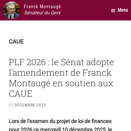
Passer
Passer
Passer
Franck Montaugé
Menu
au
à
au
Sénateur du Gers
contenu
la
pied
principal
barre
de
latérale
page
CAUE
principale
PLF 2026 : le Sénat adopte
l’amendement de Franck
Montaugé en soutien aux
CAUE
11 DÉCEMBRE 2025
Lors de l’examen du projet de loi de finances
pour 2026 ce mercredi 10 décembre 2025, le