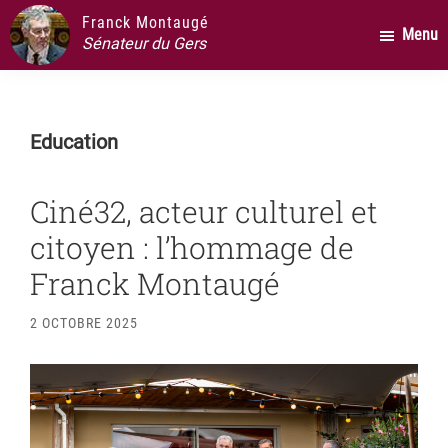
Passer
Passer
Passer
Franck Montaugé
Menu
au
à
au
Sénateur du Gers
contenu
la
pied
principal
barre
de
latérale
page
Education
principale
Ciné32, acteur culturel et
citoyen : l’hommage de
Franck Montaugé
2 OCTOBRE 2025