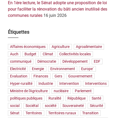
En 1ère lecture, le Sénat adopte une proposition de loi
pour faciliter la rénovation du bâti ancien inutilisé des
communes rurales
16 juin 2026
Étiquettes
Affaires économiques
Agriculture
Agroalimentaire
Auch
Budget
Climat
Collectivités locales
communiqué
Démocratie
Développement
EDF
Electricité
Energie
Environnement
Europe`
Evaluation
Finances
Gers
Gouvernement
Hyper-ruralité
Industrie
Intervention
Interventions
Ministre de l'Agriculture
nucléaire
Parlement
politiques publiques
Ruralité
République
Santé
social
Sociétal
société
Souveraineté
Sécurité
Sénat
Territoires
Territoires ruraux
Transition