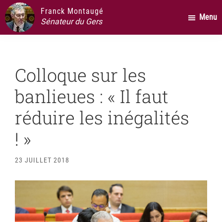
Passer
Passer
Passer
Franck Montaugé
Menu
au
à
au
Sénateur du Gers
contenu
la
pied
principal
barre
de
latérale
page
Colloque sur les
principale
banlieues : « Il faut
réduire les inégalités
! »
23 JUILLET 2018