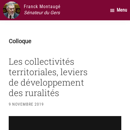
Passer
Passer
Passer
Franck Montaugé
Menu
au
à
au
Sénateur du Gers
contenu
la
pied
principal
barre
de
latérale
page
Colloque
principale
Les collectivités
territoriales, leviers
de développement
des ruralités
9 NOVEMBRE 2019