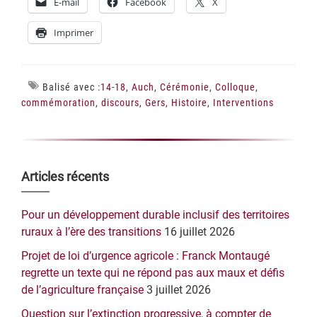
E-mail
Facebook
X
Imprimer
Balisé avec :
14-18
,
Auch
,
Cérémonie
,
Colloque
,
commémoration
,
discours
,
Gers
,
Histoire
,
Interventions
Barre
Articles récents
latérale
Pour un développement durable inclusif des territoires
principale
ruraux à l’ère des transitions
16 juillet 2026
Projet de loi d’urgence agricole : Franck Montaugé
regrette un texte qui ne répond pas aux maux et défis
de l’agriculture française
3 juillet 2026
Question sur l’extinction progressive, à compter de