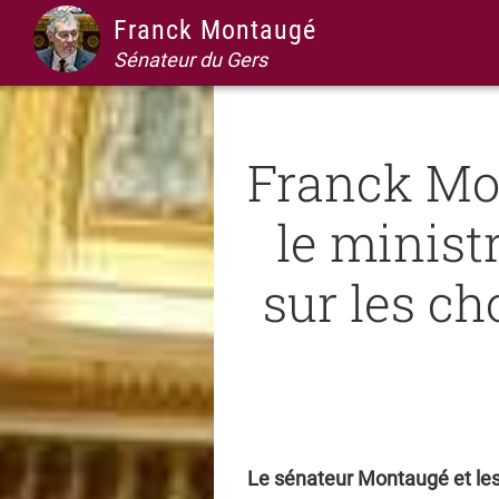
Passer
Passer
Passer
Passer
Franck Montaugé
à
au
à
au
Sénateur du Gers
la
contenu
la
pied
navigation
principal
barre
de
principale
latérale
page
Franck Mon
principale
le minist
sur les ch
Le sénateur Montaugé et le