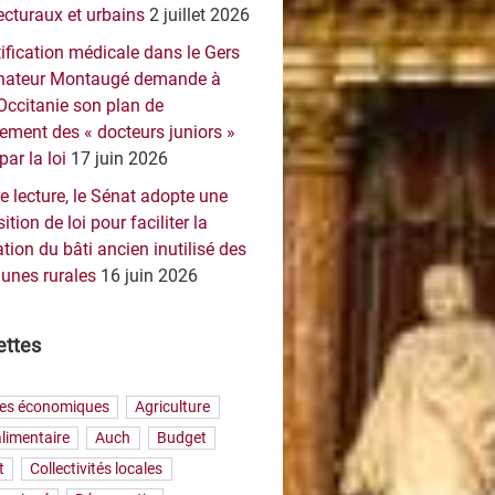
ecturaux et urbains
2 juillet 2026
ification médicale dans le Gers
sénateur Montaugé demande à
Occitanie son plan de
ement des « docteurs juniors »
par la loi
17 juin 2026
e lecture, le Sénat adopte une
ition de loi pour faciliter la
tion du bâti ancien inutilisé des
nes rurales
16 juin 2026
ettes
res économiques
Agriculture
limentaire
Auch
Budget
t
Collectivités locales