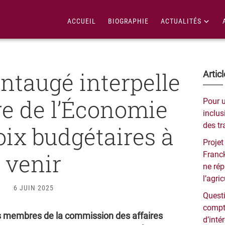
ACCUEIL
BIOGRAPHIE
ACTUALITÉS
taugé interpelle
Bar
Artic
lat
re de l’Économie
Pour 
pri
inclusi
des tr
oix budgétaires à
Projet
venir
Franck
ne ré
l’agri
6 JUIN 2025
Questi
compt
s membres de la commission des affaires
d’inté