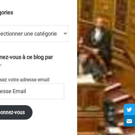
ories
ries
ez-vous à ce blog par
.
sez votre adresse email
se
onnez-vous