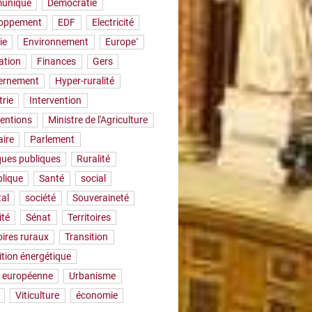
uniqué
Démocratie
loppement
EDF
Electricité
ie
Environnement
Europe`
ation
Finances
Gers
ernement
Hyper-ruralité
trie
Intervention
ventions
Ministre de l'Agriculture
aire
Parlement
iques publiques
Ruralité
lique
Santé
social
tal
société
Souveraineté
ité
Sénat
Territoires
oires ruraux
Transition
ition énergétique
 européenne
Urbanisme
Viticulture
économie