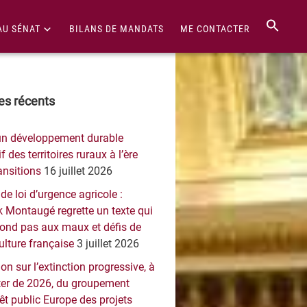
AU SÉNAT
BILANS DE MANDATS
ME CONTACTER
re
les récents
érale
un développement durable
ncipale
f des territoires ruraux à l’ère
ansitions
16 juillet 2026
 de loi d’urgence agricole :
 Montaugé regrette un texte qui
pond pas aux maux et défis de
culture française
3 juillet 2026
on sur l’extinction progressive, à
er de 2026, du groupement
rêt public Europe des projets