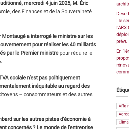
itionné, mercredi 4 juin 2025, M. Éric
archit
omie, des Finances et de la Souveraineté
Désert
: le 
l’ARS 
déploi
r Montaugé a interrogé le ministre sur les
prévu 
ouvernement pour réaliser les 40 milliards
En 1èr
s par le Premier ministre
pour réduire le
propos
6.
rénova
commu
VA sociale n’est pas politiquement
damentalement inéquitable au regard des
Étiqu
citoyens – consommateurs et des autres
Affai
Agroa
mbard sur les autres pistes d’économie à
Clima
ient concernés ? Le monde de l’entreprise