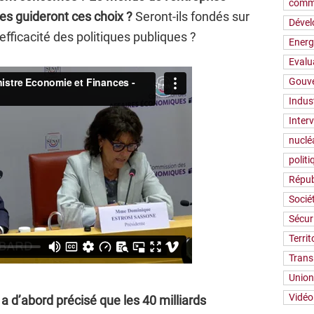
comm
ères guideront ces choix ?
Seront-ils fondés sur
Déve
’efficacité des politiques publiques ?
Energ
Evalu
Gouv
Indus
Inter
nuclé
polit
Répub
Socié
Sécur
Territ
Trans
Union
Vidéo
a d’abord précisé que les 40 milliards