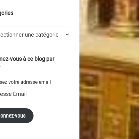
ories
ries
ez-vous à ce blog par
.
sez votre adresse email
se
onnez-vous