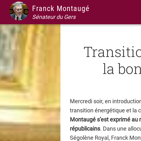
Passer
Passer
Passer
Passer
Franck Montaugé
à
au
à
au
Sénateur du Gers
la
contenu
la
pied
navigation
principal
barre
de
principale
latérale
page
Transiti
principale
la bo
Mercredi soir, en introduction 
transition énergétique et la 
Montaugé s’est exprimé au n
républicains
. Dans une allocu
Ségolène Royal, Franck Mont