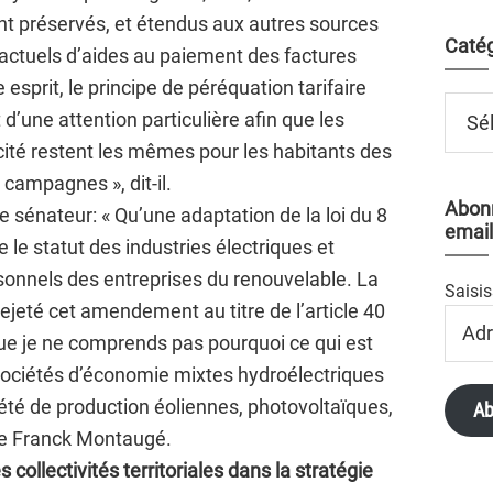
ent préservés, et étendus aux autres sources
Catég
actuels d’aides au paiement des factures
 esprit, le principe de péréquation tarifaire
Catégo
t d’une attention particulière afin que les
icité restent les mêmes pour les habitants des
campagnes », dit-il.
Abonn
 sénateur: « Qu’une adaptation de la loi du 8
email
 le statut des industries électriques et
rsonnels des entreprises du renouvelable. La
Saisis
jeté cet amendement au titre de l’article 40
Adres
que je ne comprends pas pourquoi ce qui est
Email
 sociétés d’économie mixtes hydroélectriques
iété de production éoliennes, photovoltaïques,
Ab
te Franck Montaugé.
 collectivités territoriales dans la stratégie