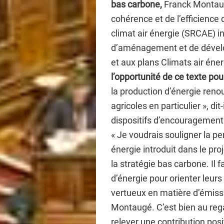
bas carbone,
Franck Montaug
cohérence et de l’efficience
climat air énergie (SRCAE) 
d’aménagement et de dévelo
et aux plans Climats air éner
l’opportunité de ce texte pou
la production d’énergie renou
agricoles en particulier », di
dispositifs d’encouragemen
« Je voudrais souligner la pe
énergie introduit dans le pro
la stratégie bas carbone. I
d’énergie pour orienter leu
vertueux en matière d’émissi
Montaugé. C’est bien au reg
relever une contribution posi