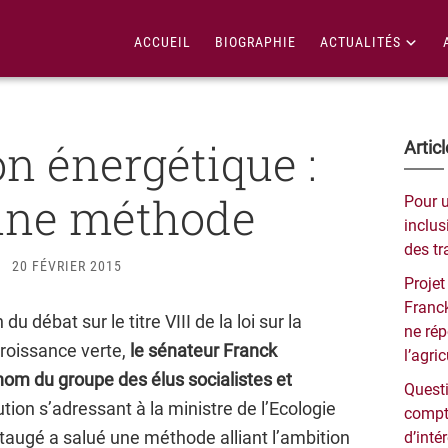
ACCUEIL
BIOGRAPHIE
ACTUALITÉS
on énergétique :
Bar
Artic
lat
nne méthode
Pour 
pri
inclusi
des tr
20 FÉVRIER 2015
Projet
Franck
du débat sur le titre VIII de la loi sur la
ne ré
croissance verte,
le sénateur Franck
l’agri
om du groupe des élus socialistes et
Questi
tion s’adressant à la ministre de l’Ecologie
compt
augé a salué une méthode alliant l’ambition
d’inté