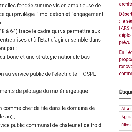
archit
trielles fondée sur une vision ambitieuse de
 qui privilégie l’implication et l’engagement
Désert
: le 
n.
l’ARS 
es 48 à 64) trace le cadre qui va permettre aux
déploi
x entreprises et à l’État d’agir ensemble dans
prévu 
t par :
En 1èr
 carbone et une stratégie nationale bas
propos
rénova
on au service public de l’électricité – CSPE
commu
uments de pilotage du mix énergétique
Étiqu
ion comme chef de file dans le domaine de
Affai
le 56) ;
Agroa
vice public communal de chaleur et de froid
Clima