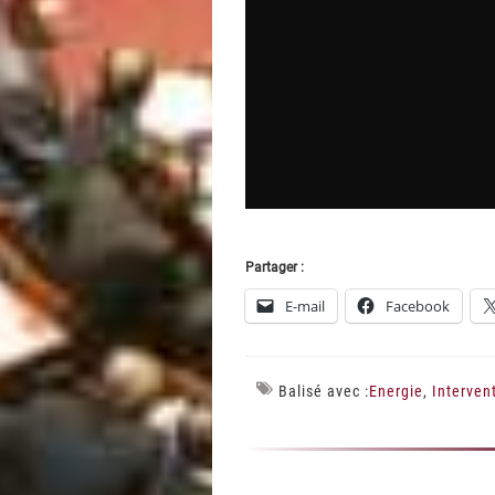
Partager :
E-mail
Facebook
Balisé avec :
Energie
,
Interven