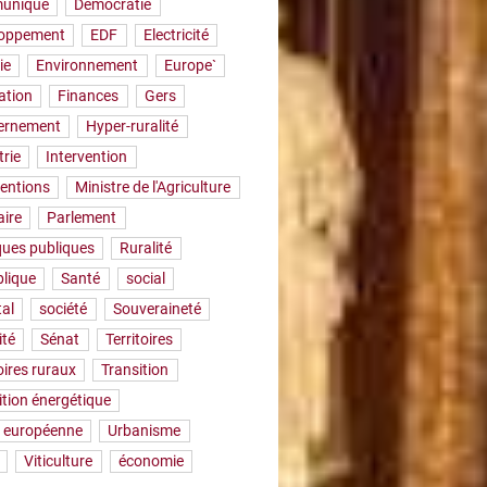
uniqué
Démocratie
loppement
EDF
Electricité
ie
Environnement
Europe`
ation
Finances
Gers
ernement
Hyper-ruralité
trie
Intervention
ventions
Ministre de l'Agriculture
aire
Parlement
iques publiques
Ruralité
lique
Santé
social
tal
société
Souveraineté
ité
Sénat
Territoires
oires ruraux
Transition
ition énergétique
 européenne
Urbanisme
Viticulture
économie