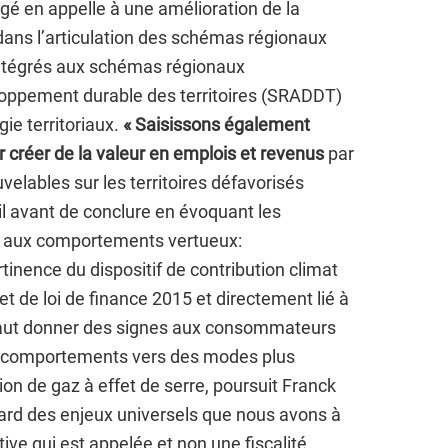
é en appelle à une amélioration de la
 dans l’articulation des schémas régionaux
intégrés aux schémas régionaux
ppement durable des territoires (SRADDT)
gie territoriaux.
« Saisissons également
r créer de la valeur en emplois et revenus
par
velables sur les territoires défavorisés
t-il avant de conclure en évoquant les
t aux comportements vertueux:
rtinence du dispositif de contribution climat
jet de loi de finance 2015 et directement lié à
l faut donner des signes aux consommateurs
rs comportements vers des modes plus
on de gaz à effet de serre, poursuit Franck
ard des enjeux universels que nous avons à
tive qui est appelée et non une fiscalité