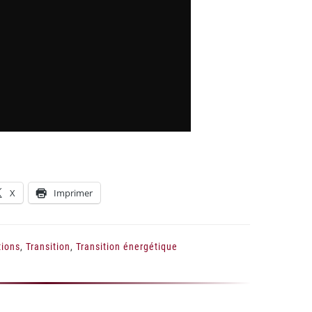
X
Imprimer
tions
,
Transition
,
Transition énergétique