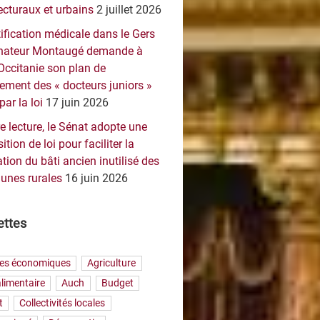
ecturaux et urbains
2 juillet 2026
ification médicale dans le Gers
sénateur Montaugé demande à
Occitanie son plan de
ement des « docteurs juniors »
par la loi
17 juin 2026
e lecture, le Sénat adopte une
ition de loi pour faciliter la
tion du bâti ancien inutilisé des
nes rurales
16 juin 2026
ettes
res économiques
Agriculture
limentaire
Auch
Budget
t
Collectivités locales