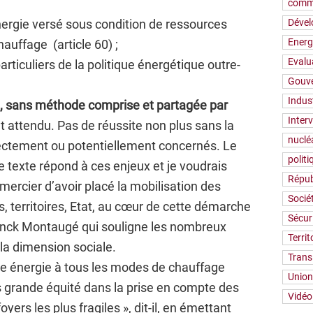
comm
énergie versé sous condition de ressources
Déve
Energ
auffage (article 60) ;
Evalu
particuliers de la politique énergétique outre-
Gouv
Indus
on, sans méthode comprise et partagée par
Inter
t attendu. Pas de réussite non plus sans la
nuclé
rectement ou potentiellement concernés. Le
polit
ce texte répond à ces enjeux et je voudrais
Répub
ercier d’avoir placé la mobilisation des
Socié
s, territoires, Etat, au cœur de cette démarche
Sécur
ranck Montaugé qui souligne les nombreux
Territ
 la dimension sociale.
Trans
ue énergie à tous les modes de chauffage
Union
us grande équité dans la prise en compte des
Vidéo
oyers les plus fragiles », dit-il, en émettant