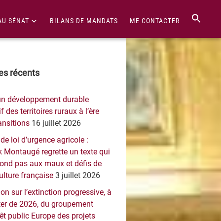
AU SÉNAT
BILANS DE MANDATS
ME CONTACTER
re
les récents
érale
un développement durable
ncipale
f des territoires ruraux à l’ère
ansitions
16 juillet 2026
 de loi d’urgence agricole :
 Montaugé regrette un texte qui
pond pas aux maux et défis de
culture française
3 juillet 2026
on sur l’extinction progressive, à
er de 2026, du groupement
rêt public Europe des projets