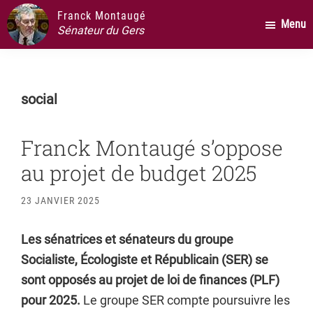
Passer
Passer
Passer
Franck Montaugé
Menu
au
à
au
Sénateur du Gers
contenu
la
pied
principal
barre
de
latérale
page
social
principale
Franck Montaugé s’oppose
au projet de budget 2025
23 JANVIER 2025
Les sénatrices et sénateurs du groupe
Socialiste, Écologiste et Républicain (SER) se
sont opposés au projet de loi de finances (PLF)
pour 2025.
Le groupe SER compte poursuivre les