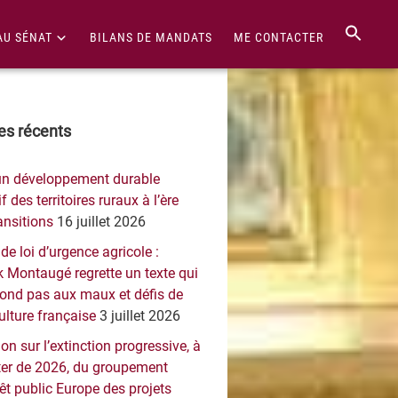
AU SÉNAT
BILANS DE MANDATS
ME CONTACTER
re
les récents
érale
un développement durable
ncipale
f des territoires ruraux à l’ère
ansitions
16 juillet 2026
 de loi d’urgence agricole :
 Montaugé regrette un texte qui
pond pas aux maux et défis de
culture française
3 juillet 2026
on sur l’extinction progressive, à
er de 2026, du groupement
rêt public Europe des projets