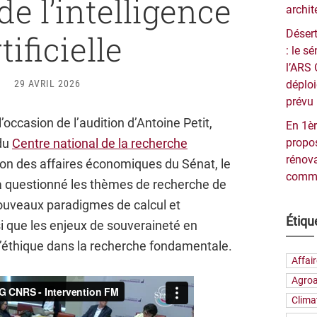
de l’intelligence
archit
Désert
tificielle
: le 
l’ARS 
29 AVRIL 2026
déploi
prévu 
’occasion de l’audition d’Antoine Petit,
En 1èr
 du
Centre national de la recherche
propos
rénova
ion des affaires économiques du Sénat, le
commu
 questionné les thèmes de recherche de
ouveaux paradigmes de calcul et
Étiqu
insi que les enjeux de souveraineté en
 l’éthique dans la recherche fondamentale.
Affai
Agroa
Clima