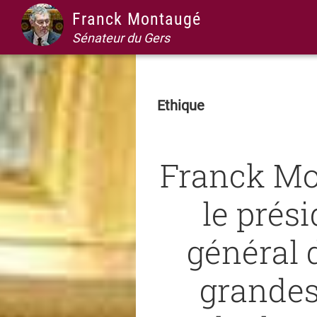
Passer
Passer
Passer
Passer
Franck Montaugé
à
au
à
au
Sénateur du Gers
la
contenu
la
pied
navigation
principal
barre
de
principale
latérale
page
Ethique
principale
Franck Mo
le prés
général 
grandes