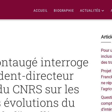
ACCUEIL
BIOGRAPHIE
ACTUALITÉS
Bar
Artic
lat
Pour 
pri
inclusi
ntaugé interroge
des tr
ident-directeur
Projet
Franck
ne ré
du CNRS sur les
l’agri
 évolutions du
Questi
compt
d’inté