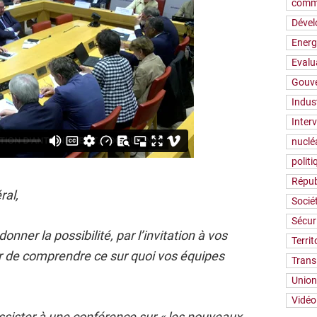
comm
Déve
Energ
Evalu
Gouv
Indus
Inter
nuclé
polit
Répub
ral,
Socié
Sécur
nner la possibilité, par l’invitation à vos
Territ
r de comprendre ce sur quoi vos équipes
Trans
Union
Vidéo
assister à une conférence sur « les nouveaux