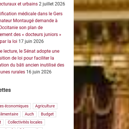
ecturaux et urbains
2 juillet 2026
ification médicale dans le Gers
sénateur Montaugé demande à
Occitanie son plan de
ement des « docteurs juniors »
par la loi
17 juin 2026
e lecture, le Sénat adopte une
ition de loi pour faciliter la
tion du bâti ancien inutilisé des
nes rurales
16 juin 2026
ettes
res économiques
Agriculture
limentaire
Auch
Budget
t
Collectivités locales