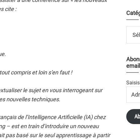
 cite :
Catég
Catégo
ue.
Abonn
email
tout compris et loin s’en faut !
Saisis
tualiser le sujet en vous interrogeant sur
Adres
Email
ces nouvelles techniques.
Ab
çais de l’Intelligence Artificielle (IA) chez
ng – est en train d’introduire un nouveau
it pas basé sur le seul apprentissage à partir