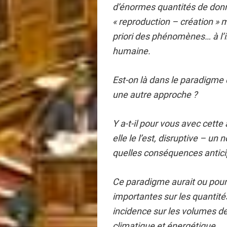
d’énormes quantités de donn
« reproduction – création » 
priori des phénomènes… à l
humaine.
Est-on là dans le paradigme
une autre approche ?
Y a-t-il pour vous avec cett
elle le l’est, disruptive – un
quelles conséquences antic
Ce paradigme aurait ou pour
importantes sur les quantit
incidence sur les volumes d
climatique et énergétique.