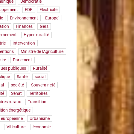
uniqué
Démocratie
loppement
EDF
Electricité
ie
Environnement
Europe`
ation
Finances
Gers
ernement
Hyper-ruralité
trie
Intervention
ventions
Ministre de l'Agriculture
aire
Parlement
iques publiques
Ruralité
lique
Santé
social
tal
société
Souveraineté
ité
Sénat
Territoires
oires ruraux
Transition
ition énergétique
 européenne
Urbanisme
Viticulture
économie