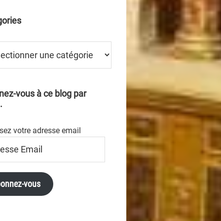
ories
ries
ez-vous à ce blog par
.
sez votre adresse email
se
onnez-vous