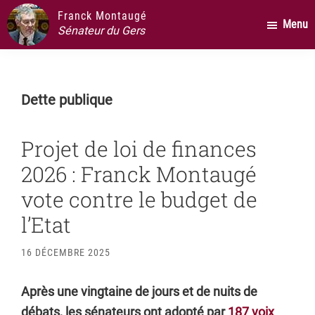
Passer
Passer
Passer
Franck Montaugé
Menu
au
à
au
Sénateur du Gers
contenu
la
pied
principal
barre
de
latérale
page
Dette publique
principale
Projet de loi de finances
2026 : Franck Montaugé
vote contre le budget de
l’Etat
16 DÉCEMBRE 2025
Après une vingtaine de jours et de nuits de
débats, les sénateurs ont adopté par
187 voix