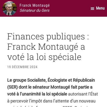
Passer
Passer
Passer
Franck Montaugé
Menu
au
à
au
Sénateur du Gers
contenu
la
pied
principal
barre
de
latérale
page
Finances publiques :
principale
Franck Montaugé a
voté la loi spéciale
19 DÉCEMBRE 2024
Le groupe Socialiste, Écologiste et Républicain
(SER) dont le sénateur Montaugé fait partie a
voté à l’unanimité la loi spéciale
autorisant l’État
à percevoir l’impôt dans l’attente d’un nouveau