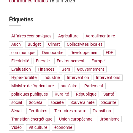
communes rurales
16 juin 2026
Étiquettes
Affaires économiques
Agriculture
Agroalimentaire
Auch
Budget
Climat
Collectivités locales
communiqué
Démocratie
Développement
EDF
Electricité
Energie
Environnement
Europe`
Evaluation
Finances
Gers
Gouvernement
Hyper-ruralité
Industrie
Intervention
Interventions
Ministre de l'Agriculture
nucléaire
Parlement
politiques publiques
Ruralité
République
Santé
social
Sociétal
société
Souveraineté
Sécurité
Sénat
Territoires
Territoires ruraux
Transition
Transition énergétique
Union européenne
Urbanisme
Vidéo
Viticulture
économie