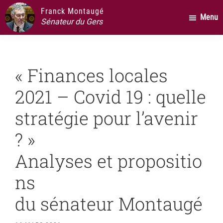
Passer
Passer
Passer
Franck Montaugé
Menu
au
à
au
Sénateur du Gers
contenu
la
pied
principal
barre
de
latérale
page
« Finances locales
principale
2021 – Covid 19 : quelle
stratégie pour l’avenir
? »
Analyses et propositio
ns
du sénateur Montaugé