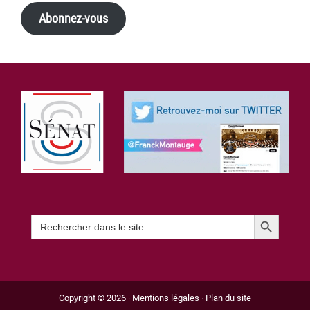
Abonnez-vous
Footer
Search Button
Search
for:
Copyright © 2026 ·
Mentions légales
·
Plan du site