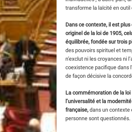
transforme la laïcité en outi
Dans ce contexte, il est plus
originel de la loi de 1905, cel
équilibrée, fondée sur trois pi
des pouvoirs spirituel et temp
n’exclut ni les croyances ni l
coexistence pacifique dans l
de façon décisive la concorde 
La commémoration de la loi d
l’universalité et la moderni
française,
dans un contexte o
personne sont questionnés.