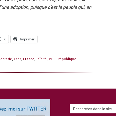
d’une adoption, puisque c’est le peuple qui, en
X
Imprimer
ocratie
,
Etat
,
France
,
laïcité
,
PPL
,
République
Search
for: