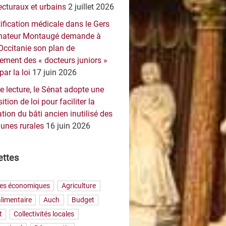
ecturaux et urbains
2 juillet 2026
ification médicale dans le Gers
sénateur Montaugé demande à
Occitanie son plan de
ement des « docteurs juniors »
par la loi
17 juin 2026
e lecture, le Sénat adopte une
ition de loi pour faciliter la
tion du bâti ancien inutilisé des
nes rurales
16 juin 2026
ettes
res économiques
Agriculture
limentaire
Auch
Budget
t
Collectivités locales