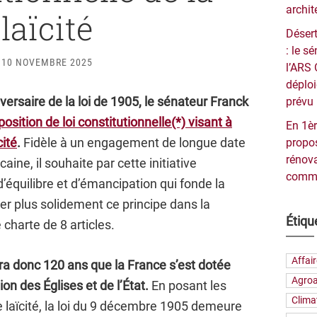
archit
laïcité
Désert
: le 
10 NOVEMBRE 2025
l’ARS 
déploi
ersaire de la loi de 1905, le sénateur Franck
prévu 
position de loi constitutionnelle(*) visant à
En 1èr
cité
.
Fidèle à un engagement de longue date
propos
rénova
caine, il souhaite par cette initiative
commu
, d’équilibre et d’émancipation qui fonde la
er plus solidement ce principe dans la
Étiqu
charte de 8 articles.
Affai
ra donc 120 ans que la France s’est dotée
Agroa
ion des Églises et de l’État.
En posant les
Clima
 laïcité, la loi du 9 décembre 1905 demeure