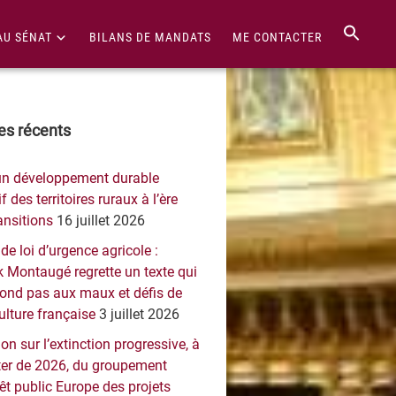
AU SÉNAT
BILANS DE MANDATS
ME CONTACTER
re
les récents
érale
un développement durable
ncipale
f des territoires ruraux à l’ère
ansitions
16 juillet 2026
 de loi d’urgence agricole :
 Montaugé regrette un texte qui
pond pas aux maux et défis de
culture française
3 juillet 2026
on sur l’extinction progressive, à
er de 2026, du groupement
rêt public Europe des projets