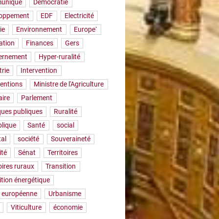
uniqué
Démocratie
loppement
EDF
Electricité
ie
Environnement
Europe`
ation
Finances
Gers
ernement
Hyper-ruralité
trie
Intervention
ventions
Ministre de l'Agriculture
aire
Parlement
iques publiques
Ruralité
lique
Santé
social
tal
société
Souveraineté
ité
Sénat
Territoires
oires ruraux
Transition
ition énergétique
 européenne
Urbanisme
Viticulture
économie