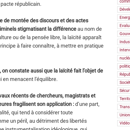
comm
pacte républicain.
Déve
Energ
te de montée des discours et des actes
Evalu
riminels stigmatisant la différence
au nom de
Gouv
culture ou de la pensée libre, la laïcité apparaît
Indus
ncipe à faire connaître, à mettre en pratique
Inter
nuclé
polit
on constate aussi que la laïcité fait l’objet de
Répub
i en menacent l’équilibre.
Socié
Sécur
vaux récents de chercheurs, magistrats et
Territ
ures fragilisent son application :
d’une part,
Trans
lité, qui tend à considérer toute
Union
me un péril, au détriment des libertés
Vidéo
une instrumentalisation idéologique, qui