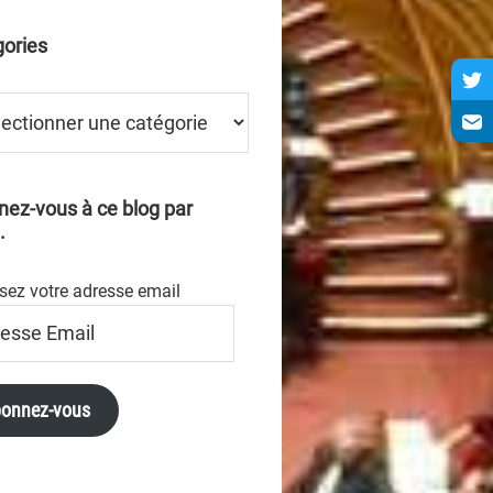
ories
ries
ez-vous à ce blog par
.
sez votre adresse email
se
onnez-vous