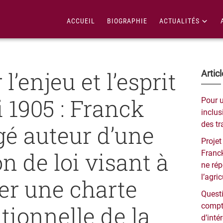
ACCUEIL
BIOGRAPHIE
ACTUALITÉS
l’enjeu et l’esprit
Bar
Artic
lat
i 1905 : Franck
Pour 
pri
inclusi
des tr
é auteur d’une
Projet
n de loi visant à
Franck
ne ré
l’agri
uer une charte
Questi
tionnelle de la
compt
d’inté