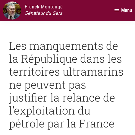
Passer
Passer
Passer
Franck Montaugé
Menu
au
à
au
Sénateur du Gers
contenu
la
pied
principal
barre
de
latérale
page
Les manquements de
principale
la République dans les
territoires ultramarins
ne peuvent pas
justifier la relance de
l’exploitation du
pétrole par la France