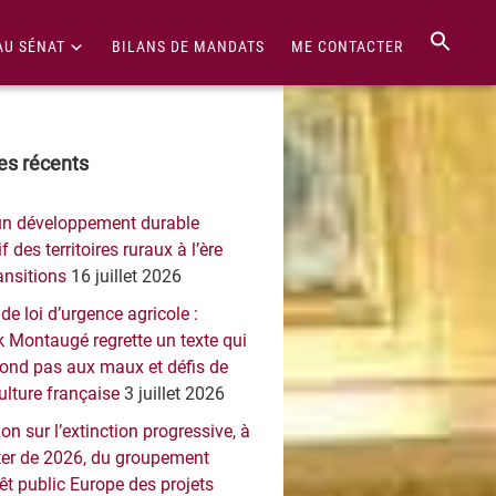
AU SÉNAT
BILANS DE MANDATS
ME CONTACTER
re
les récents
érale
un développement durable
ncipale
f des territoires ruraux à l’ère
ansitions
16 juillet 2026
 de loi d’urgence agricole :
 Montaugé regrette un texte qui
pond pas aux maux et défis de
culture française
3 juillet 2026
on sur l’extinction progressive, à
er de 2026, du groupement
rêt public Europe des projets