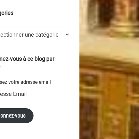
ories
ries
ez-vous à ce blog par
.
sez votre adresse email
se
onnez-vous