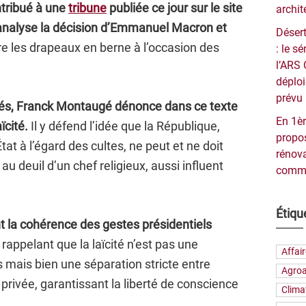
tribué à une
tribune
publiée ce jour sur le site
archit
 analyse la décision d’Emmanuel Macron et
Désert
e les drapeaux en berne à l’occasion des
: le 
l’ARS 
déploi
prévu 
tés, Franck Montaugé dénonce dans ce texte
En 1èr
ïcité.
Il y défend l’idée que la République,
propos
État à l’égard des cultes, ne peut et ne doit
rénova
au deuil d’un chef religieux, aussi influent
commu
Étiqu
t la cohérence des gestes présidentiels
, rappelant que la laïcité n’est pas une
Affai
 mais bien une séparation stricte entre
Agroa
privée, garantissant la liberté de conscience
Clima