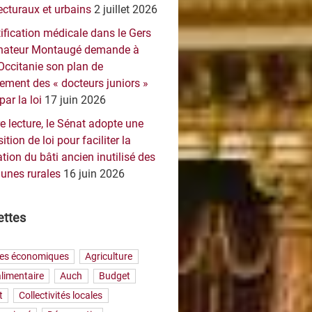
ecturaux et urbains
2 juillet 2026
ification médicale dans le Gers
sénateur Montaugé demande à
Occitanie son plan de
ement des « docteurs juniors »
par la loi
17 juin 2026
e lecture, le Sénat adopte une
ition de loi pour faciliter la
tion du bâti ancien inutilisé des
nes rurales
16 juin 2026
ettes
res économiques
Agriculture
limentaire
Auch
Budget
t
Collectivités locales