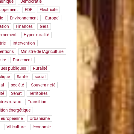
uniqué
Démocratie
loppement
EDF
Electricité
ie
Environnement
Europe`
ation
Finances
Gers
ernement
Hyper-ruralité
trie
Intervention
ventions
Ministre de l'Agriculture
aire
Parlement
iques publiques
Ruralité
lique
Santé
social
tal
société
Souveraineté
ité
Sénat
Territoires
oires ruraux
Transition
ition énergétique
 européenne
Urbanisme
Viticulture
économie