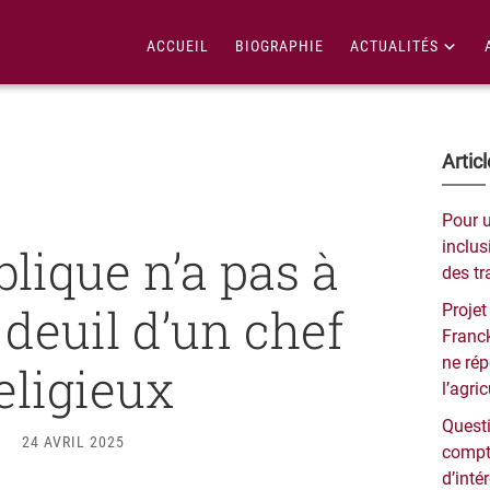
ACCUEIL
BIOGRAPHIE
ACTUALITÉS
Bar
Artic
lat
Pour 
pri
inclusi
lique n’a pas à
des tr
 deuil d’un chef
Projet
Franck
ne ré
eligieux
l’agri
Questi
24 AVRIL 2025
compt
d’inté