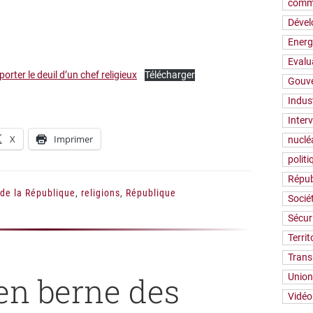
comm
Déve
Energ
Evalu
orter le deuil d’un chef religieux
Télécharger
Gouv
Indus
Inter
X
Imprimer
nuclé
polit
Répub
 de la République
,
religions
,
République
Socié
Sécur
Territ
Trans
en berne des
Union
Vidéo