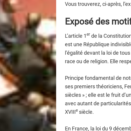
Vous trouverez, ci-après, l’e
Exposé des moti
er
L’article 1
de la Constitutio
est une République indivisibl
l’égalité devant la loi de tou
race ou de religion. Elle res
Principe fondamental de notre
ses premiers théoriciens, Fer
siècles » ; elle est le fruit d
avec autant de particularité
e
XVIII
siècle.
En France, la loi du 9 décemb