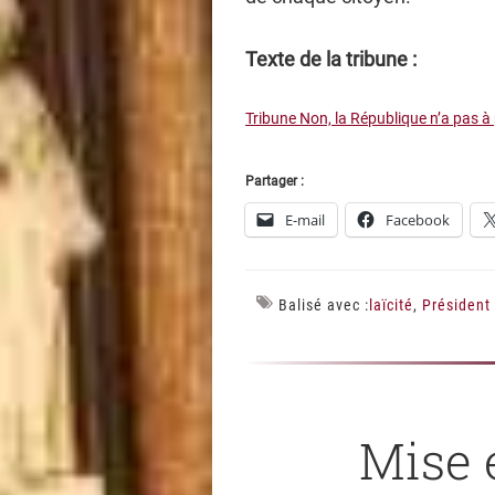
Texte de la tribune :
Tribune Non, la République n’a pas à p
Partager :
E-mail
Facebook
Balisé avec :
laïcité
,
Président
Mise 