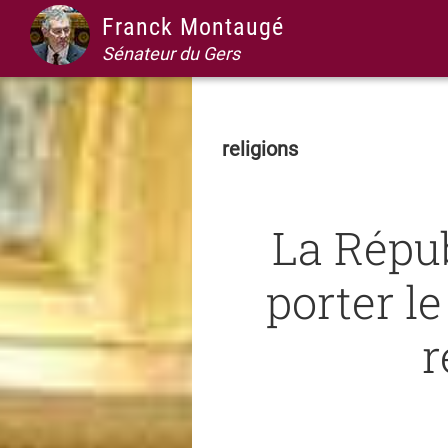
Passer
Passer
Passer
Passer
Franck Montaugé
à
au
à
au
Sénateur du Gers
la
contenu
la
pied
navigation
principal
barre
de
principale
latérale
page
religions
principale
La Répub
porter le
r