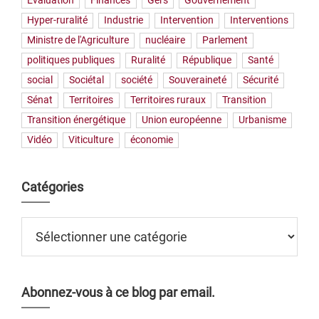
Evaluation
Finances
Gers
Gouvernement
Hyper-ruralité
Industrie
Intervention
Interventions
Ministre de l'Agriculture
nucléaire
Parlement
politiques publiques
Ruralité
République
Santé
social
Sociétal
société
Souveraineté
Sécurité
Sénat
Territoires
Territoires ruraux
Transition
Transition énergétique
Union européenne
Urbanisme
Vidéo
Viticulture
économie
Catégories
Catégories
Abonnez-vous à ce blog par email.