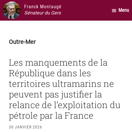
Passer
Passer
Passer
Franck Montaugé
Menu
au
à
au
Sénateur du Gers
contenu
la
pied
principal
barre
de
latérale
page
Outre-Mer
principale
Les manquements de la
République dans les
territoires ultramarins ne
peuvent pas justifier la
relance de l’exploitation du
pétrole par la France
30 JANVIER 2026