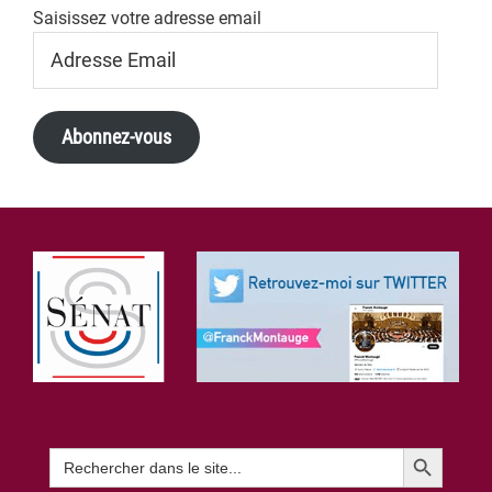
Saisissez votre adresse email
Adresse
Email
Abonnez-vous
Footer
Search Button
Search
for: