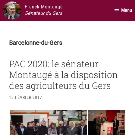
Passer
Passer
Passer
Franck Montaugé
Menu
au
à
au
Sénateur du Gers
contenu
la
pied
principal
barre
de
latérale
page
Barcelonne-du-Gers
principale
PAC 2020: le sénateur
Montaugé à la disposition
des agriculteurs du Gers
13 FÉVRIER 2017