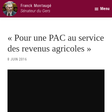
Passer
Passer
Passer
Franck Montaugé
Menu
au
à
au
Sénateur du Gers
contenu
la
pied
principal
barre
de
latérale
page
« Pour une PAC au service
principale
des revenus agricoles »
8 JUIN 2016