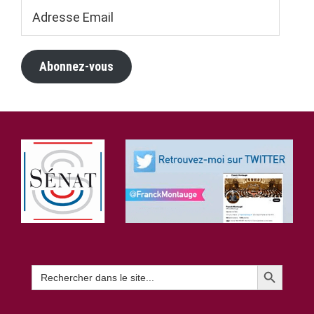
Adresse
Email
Abonnez-vous
Footer
Search Button
Search
for: