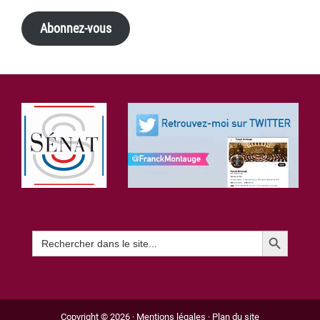
Abonnez-vous
Footer
Search Button
Search
for:
Copyright © 2026 ·
Mentions légales
·
Plan du site