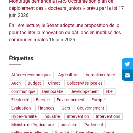
Montaugé demande à l’ARS Occitanie son plan de
déploiement des « docteurs juniors » prévu par la loi
17
juin 2026
En 1ère lecture, le Sénat adopte une proposition de loi
pour faciliter la rénovation du bâti ancien inutilisé des
communes rurales
16 juin 2026
Étiquettes
Affaires économiques
Agriculture
Agroalimentaire
Auch
Budget
Climat
Collectivités locales
communiqué
Démocratie
Développement
EDF
Electricité
Energie
Environnement
Europe`
Evaluation
Finances
Gers
Gouvernement
Hyper-ruralité
Industrie
Intervention
Interventions
Ministre de l'Agriculture
nucléaire
Parlement