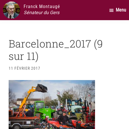
Passer
Passer
Passer
Franck Montaugé
Menu
au
à
au
Sénateur du Gers
contenu
la
pied
principal
barre
de
latérale
page
Barcelonne_2017 (9
principale
sur 11)
11 FÉVRIER 2017