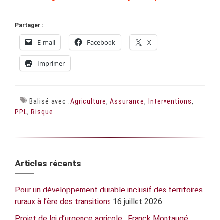
Partager :
E-mail
Facebook
X
Imprimer
Balisé avec :
Agriculture
,
Assurance
,
Interventions
,
PPL
,
Risque
Barre
Articles récents
latérale
Pour un développement durable inclusif des territoires
principale
ruraux à l’ère des transitions
16 juillet 2026
Projet de loi d’urgence agricole : Franck Montaugé