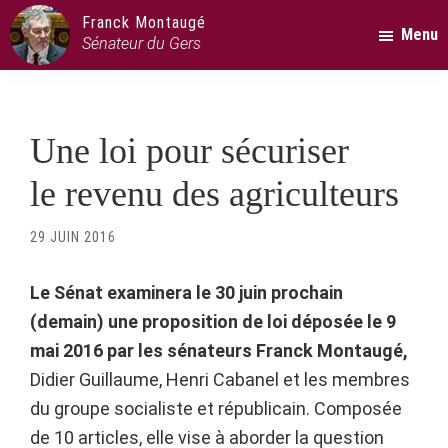
Passer
Passer
Passer
Franck Montaugé
Menu
au
à
au
Sénateur du Gers
contenu
la
pied
principal
barre
de
latérale
page
Une loi pour sécuriser
principale
le revenu des agriculteurs
29 JUIN 2016
Le Sénat examinera le 30 juin prochain
(demain) une proposition de loi déposée le 9
mai 2016 par les sénateurs Franck Montaugé,
Didier Guillaume, Henri Cabanel et les membres
du groupe socialiste et républicain.
Composée
de 10 articles, elle vise à aborder la question