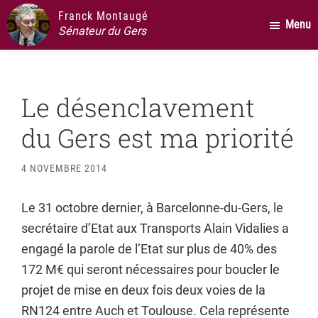
Passer
Passer
Passer
Franck Montaugé
Menu
au
à
au
Sénateur du Gers
contenu
la
pied
principal
barre
de
latérale
page
Le désenclavement
principale
du Gers est ma priorité
4 NOVEMBRE 2014
Le 31 octobre dernier, à Barcelonne-du-Gers, le
secrétaire d’Etat aux Transports Alain Vidalies a
engagé la parole de l’Etat sur plus de 40% des
172 M€ qui seront nécessaires pour boucler le
projet de mise en deux fois deux voies de la
RN124 entre Auch et Toulouse. Cela représente