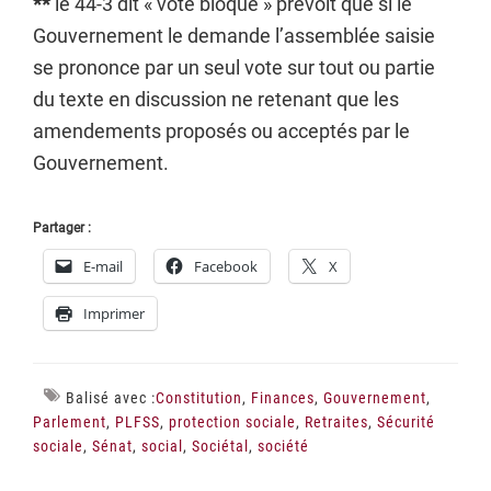
**
le 44-3 dit « vote bloqué » prévoit que si le
Gouvernement le demande l’assemblée saisie
se prononce par un seul vote sur tout ou partie
du texte en discussion ne retenant que les
amendements proposés ou acceptés par le
Gouvernement.
Partager :
E-mail
Facebook
X
Imprimer
Balisé avec :
Constitution
,
Finances
,
Gouvernement
,
Parlement
,
PLFSS
,
protection sociale
,
Retraites
,
Sécurité
sociale
,
Sénat
,
social
,
Sociétal
,
société