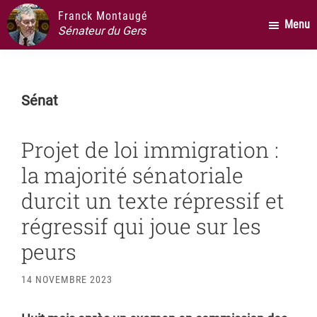
Passer
Passer
Passer
Franck Montaugé
Menu
au
à
au
Sénateur du Gers
contenu
la
pied
principal
barre
de
latérale
page
Sénat
principale
Projet de loi immigration :
la majorité sénatoriale
durcit un texte répressif et
régressif qui joue sur les
peurs
14 NOVEMBRE 2023