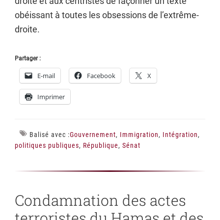
droite et aux centristes de façonner un texte
obéissant à toutes les obsessions de l’extrême-
droite.
Partager :
E-mail
Facebook
X
Imprimer
Balisé avec :
Gouvernement
,
Immigration
,
Intégration
,
politiques publiques
,
République
,
Sénat
Condamnation des actes
terroristes du Hamas et des