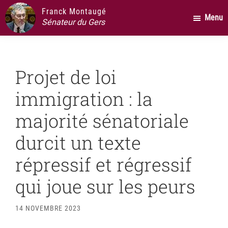
Passer
Passer
Passer
Franck Montaugé
Menu
au
à
au
Sénateur du Gers
contenu
la
pied
principal
barre
de
latérale
page
Projet de loi
principale
immigration : la
majorité sénatoriale
durcit un texte
répressif et régressif
qui joue sur les peurs
14 NOVEMBRE 2023