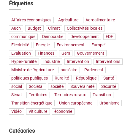
Étiquettes
Affaires économiques
Agriculture
Agroalimentaire
Auch
Budget
Climat
Collectivités locales
communiqué
Démocratie
Développement
EDF
Electricité
Energie
Environnement
Europe`
Evaluation
Finances
Gers
Gouvernement
Hyper-ruralité
Industrie
Intervention
Interventions
Ministre de l'Agriculture
nucléaire
Parlement
politiques publiques
Ruralité
République
Santé
social
Sociétal
société
Souveraineté
Sécurité
Sénat
Territoires
Territoires ruraux
Transition
Transition énergétique
Union européenne
Urbanisme
Vidéo
Viticulture
économie
Catégories