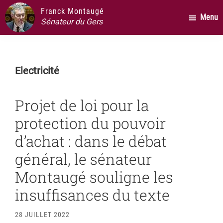
Passer
Passer
Passer
Franck Montaugé
Menu
au
à
au
Sénateur du Gers
contenu
la
pied
principal
barre
de
latérale
page
Electricité
principale
Projet de loi pour la
protection du pouvoir
d’achat : dans le débat
général, le sénateur
Montaugé souligne les
insuffisances du texte
28 JUILLET 2022