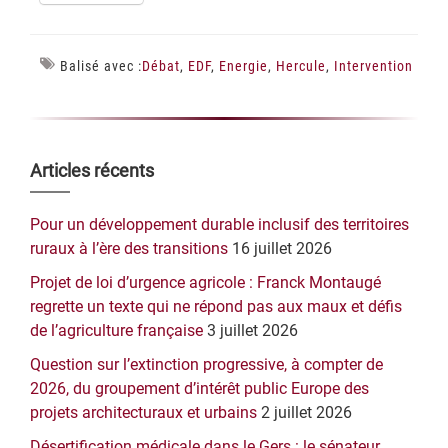
Balisé avec :
Débat
,
EDF
,
Energie
,
Hercule
,
Intervention
Barre
Articles récents
latérale
Pour un développement durable inclusif des territoires
principale
ruraux à l’ère des transitions
16 juillet 2026
Projet de loi d’urgence agricole : Franck Montaugé
regrette un texte qui ne répond pas aux maux et défis
de l’agriculture française
3 juillet 2026
Question sur l’extinction progressive, à compter de
2026, du groupement d’intérêt public Europe des
projets architecturaux et urbains
2 juillet 2026
Désertification médicale dans le Gers : le sénateur