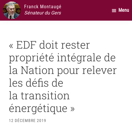
Passer
Passer
Passer
Franck Montaugé
Menu
au
à
au
Sénateur du Gers
contenu
la
pied
principal
barre
de
latérale
page
« EDF doit rester
principale
propriété intégrale de
la Nation pour relever
les défis de
la transition
énergétique »
12 DÉCEMBRE 2019