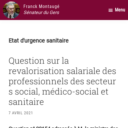
Passer
Passer
Passer
Franck Montaugé
Menu
au
à
au
Sénateur du Gers
contenu
la
pied
principal
barre
de
latérale
page
Etat d'urgence sanitaire
principale
Question sur la
revalorisation salariale des
professionnels des secteur
s social, médico-social et
sanitaire
7 AVRIL 2021