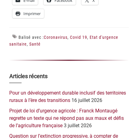
E-mail
Facebook
X
Imprimer
Balisé avec :
Coronavirus
,
Covid 19
,
Etat d'urgence
sanitaire
,
Santé
Barre
Articles récents
latérale
Pour un développement durable inclusif des territoires
principale
ruraux à l’ère des transitions
16 juillet 2026
Projet de loi d’urgence agricole : Franck Montaugé
regrette un texte qui ne répond pas aux maux et défis
de l’agriculture française
3 juillet 2026
Question sur l’extinction progressive, à compter de