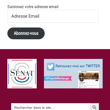
Saisissez votre adresse email
Adresse
Email
Abonnez-vous
Footer
Search Button
Search
for: