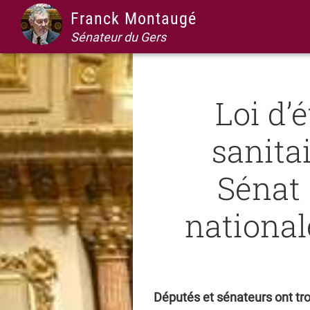
Passer
Passer
Passer
Passer
Franck Montaugé
à
au
à
au
Sénateur du Gers
la
contenu
la
pied
navigation
principal
barre
de
principale
latérale
page
Loi d’
principale
sanita
Sénat
national
Députés et sénateurs ont tr