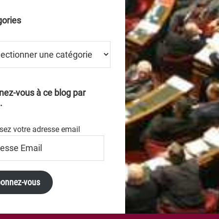
ories
ries
ez-vous à ce blog par
.
sez votre adresse email
se
onnez-vous