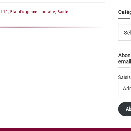
Catég
d 19
,
Etat d'urgence sanitaire
,
Santé
Catégo
Abonn
email
Saisis
Adres
Email
Ab