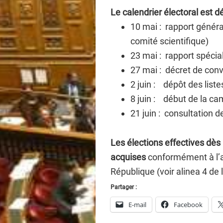
Le calendrier électoral est d
10 mai : rapport général
comité scientifique)
23 mai : rapport spécial
27 mai : décret de con
2 juin : dépôt des liste
8 juin : début de la c
21 juin : consultation 
Les élections effectives dès 
acquises
conformément à l’ar
République (voir alinea 4 de l
Partager :
E-mail
Facebook