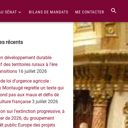
AU SÉNAT
BILANS DE MANDATS
ME CONTACTER
re
les récents
érale
un développement durable
ncipale
f des territoires ruraux à l’ère
ansitions
16 juillet 2026
 de loi d’urgence agricole :
 Montaugé regrette un texte qui
pond pas aux maux et défis de
culture française
3 juillet 2026
on sur l’extinction progressive, à
er de 2026, du groupement
rêt public Europe des projets