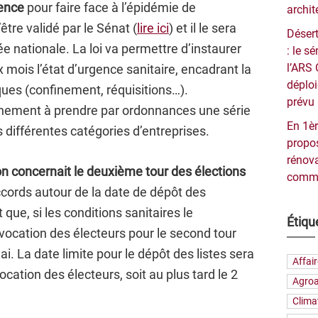
gence
pour faire face à l’épidémie de
archit
être validé par le Sénat (
lire ici
) et il le sera
Désert
e nationale. La loi va permettre d’instaurer
: le 
l’ARS 
ois l’état d’urgence sanitaire, encadrant la
déploi
iques (confinement, réquisitions…).
prévu 
ernement à prendre par ordonnances une série
En 1èr
 différentes catégories d’entreprises.
propos
rénova
n concernait le deuxième tour des élections
commu
cords autour de la date de dépôt des
t que, si les conditions sanitaires le
Étiqu
vocation des électeurs pour le second tour
ai. La date limite pour le dépôt des listes sera
Affai
ocation des électeurs, soit au plus tard le 2
Agroa
Clima