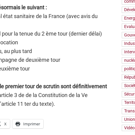
comm
ésormais le suivant :
Déve
 état sanitaire de la France (avec avis du
Energ
Evalu
 pour la tenue du 2 ème tour (dernier délai)
Gouv
vocation
Indus
s, au plus tard
Inter
ampagne de deuxième tour
nuclé
deuxième tour
polit
Répub
le premier tour de scrutin sont définitivement
Socié
Sécur
ticle 3 de de la Constitution de la Ve
Territ
’article 11 ter du texte).
Trans
Union
X
Imprimer
Vidéo