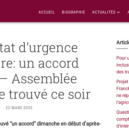
ACCUEIL
BIOGRAPHIE
ACTUALITÉS
état d’urgence
Bar
Artic
lat
ire: un accord
Pour 
pri
inclusi
des tr
 – Assemblée
Projet
e trouvé ce soir
Franck
ne ré
l’agri
22 MARS 2020
Questi
compt
ouvé “un accord” dimanche en début d’après-
d’inté