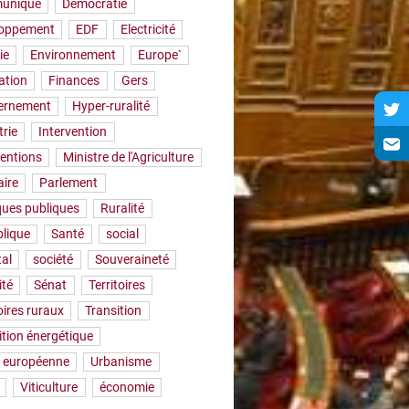
uniqué
Démocratie
loppement
EDF
Electricité
ie
Environnement
Europe`
ation
Finances
Gers
ernement
Hyper-ruralité
trie
Intervention
ventions
Ministre de l'Agriculture
aire
Parlement
iques publiques
Ruralité
lique
Santé
social
tal
société
Souveraineté
ité
Sénat
Territoires
oires ruraux
Transition
ition énergétique
 européenne
Urbanisme
Viticulture
économie