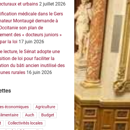
ecturaux et urbains
2 juillet 2026
ification médicale dans le Gers
sénateur Montaugé demande à
Occitanie son plan de
ement des « docteurs juniors »
par la loi
17 juin 2026
e lecture, le Sénat adopte une
ition de loi pour faciliter la
tion du bâti ancien inutilisé des
nes rurales
16 juin 2026
ettes
res économiques
Agriculture
limentaire
Auch
Budget
t
Collectivités locales