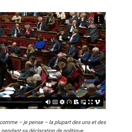
 comme – je pense – la plupart des uns et des
e pendant sa déclaration de politique