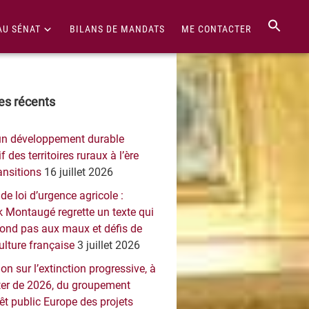
AU SÉNAT
BILANS DE MANDATS
ME CONTACTER
re
les récents
érale
un développement durable
ncipale
f des territoires ruraux à l’ère
ansitions
16 juillet 2026
 de loi d’urgence agricole :
 Montaugé regrette un texte qui
pond pas aux maux et défis de
culture française
3 juillet 2026
on sur l’extinction progressive, à
er de 2026, du groupement
rêt public Europe des projets