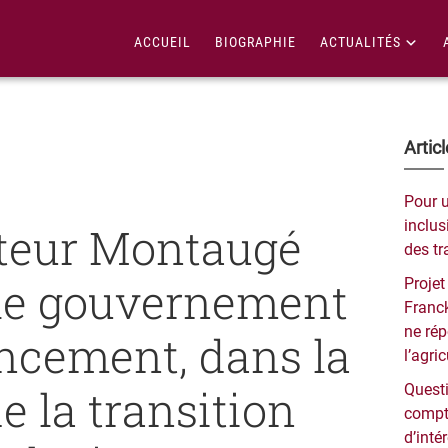
ACCUEIL
BIOGRAPHIE
ACTUALITÉS
Bar
Artic
lat
Pour 
pri
inclusi
teur Montaugé
des tr
 le gouvernement
Projet
Franck
ne ré
ancement, dans la
l’agri
e la transition
Questi
compt
d’inté