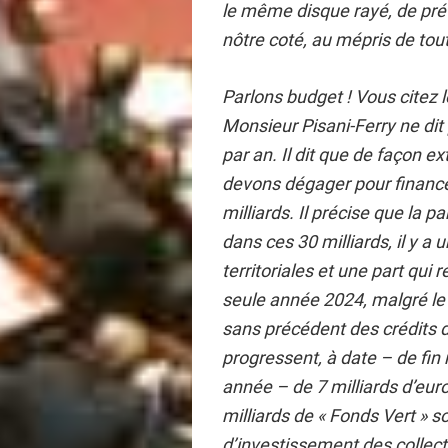
le même disque rayé, de prét
nôtre coté, au mépris de tout
Parlons budget ! Vous citez 
Monsieur Pisani-Ferry ne dit 
par an. Il dit que de façon
devons dégager pour financer
milliards. Il précise que la p
dans ces 30 milliards, il y a 
territoriales et une part qui
seule année 2024, malgré le
sans précédent des crédits d
progressent, à date – de fin
année – de 7 milliards d’euro
milliards de « Fonds Vert » 
d’investissement des collecti