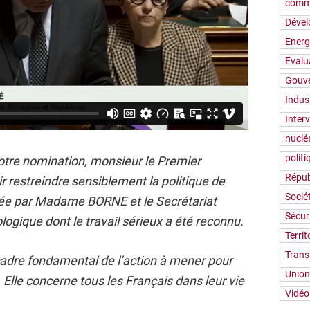
comm
Déve
Energ
Evalu
Gouv
Indus
Inter
nuclé
polit
otre nomination, monsieur le Premier
Répub
ir restreindre sensiblement la politique de
Socié
fiée par Madame BORNE et le Secrétariat
Sécur
ologique dont le travail sérieux a été reconnu.
Territ
Trans
 cadre fondamental de l’action à mener pour
Union
. Elle concerne tous les Français dans leur vie
Vidéo