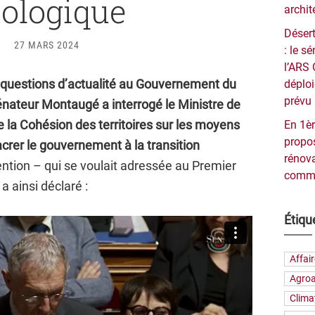
ologique
archit
Désert
27 MARS 2024
: le 
l’ARS 
e questions d’actualité au Gouvernement du
déploi
prévu 
énateur Montaugé a interrogé le Ministre de
e la Cohésion des territoires sur les moyens
En 1èr
propos
crer le gouvernement à la transition
rénova
ntion – qui se voulait adressée au Premier
commu
 ainsi déclaré :
Étiqu
Affai
Agroa
Clima