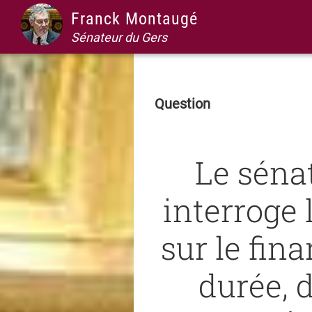
Passer
Passer
Passer
Passer
Franck Montaugé
à
au
à
au
Sénateur du Gers
la
contenu
la
pied
navigation
principal
barre
de
principale
latérale
page
Question
principale
Le séna
interroge
sur le fin
durée, d