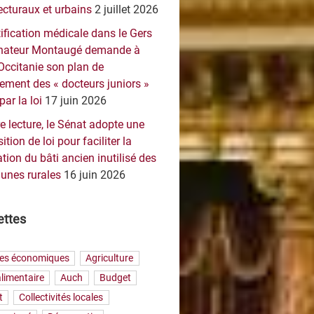
ecturaux et urbains
2 juillet 2026
ification médicale dans le Gers
sénateur Montaugé demande à
Occitanie son plan de
ement des « docteurs juniors »
par la loi
17 juin 2026
e lecture, le Sénat adopte une
ition de loi pour faciliter la
tion du bâti ancien inutilisé des
nes rurales
16 juin 2026
ettes
res économiques
Agriculture
limentaire
Auch
Budget
t
Collectivités locales