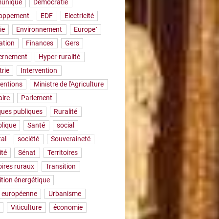
uniqué
Démocratie
loppement
EDF
Electricité
ie
Environnement
Europe`
ation
Finances
Gers
ernement
Hyper-ruralité
trie
Intervention
ventions
Ministre de l'Agriculture
aire
Parlement
iques publiques
Ruralité
lique
Santé
social
tal
société
Souveraineté
ité
Sénat
Territoires
oires ruraux
Transition
ition énergétique
 européenne
Urbanisme
Viticulture
économie