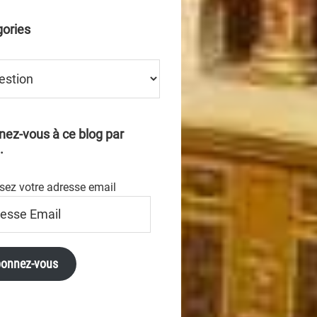
ories
ries
ez-vous à ce blog par
.
sez votre adresse email
se
onnez-vous