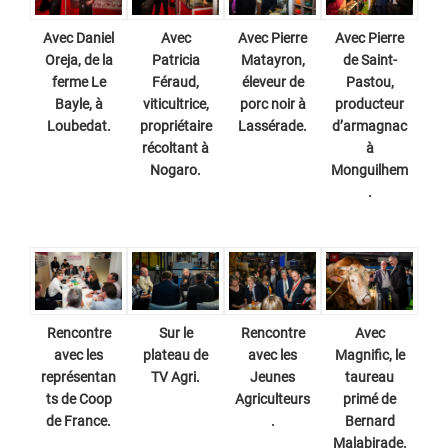
Avec Daniel
Avec
Avec Pierre
Avec Pierre
Oreja, de la
Patricia
Matayron,
de Saint-
ferme Le
Féraud,
éleveur de
Pastou,
Bayle, à
viticultrice,
porc noir à
producteur
Loubedat.
propriétaire
Lassérade.
d’armagnac
récoltant à
à
Nogaro.
Monguilhem
.
Rencontre
Sur le
Rencontre
Avec
avec les
plateau de
avec les
Magnific, le
représentan
TV Agri.
Jeunes
taureau
ts de Coop
Agriculteurs
primé de
de France.
.
Bernard
Malabirade.