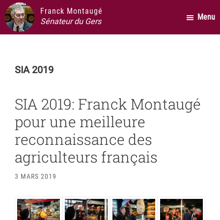
Passer
Passer
Passer
Franck Montaugé
Menu
au
à
au
Sénateur du Gers
contenu
la
pied
principal
barre
de
latérale
page
SIA 2019
principale
SIA 2019: Franck Montaugé
pour une meilleure
reconnaissance des
agriculteurs français
3 MARS 2019