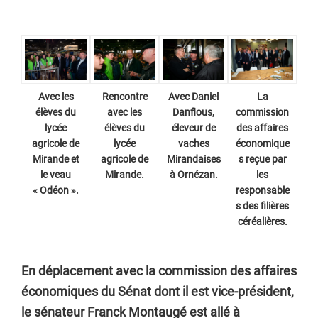
Avec les
Rencontre
Avec Daniel
La
élèves du
avec les
Danflous,
commission
lycée
élèves du
éleveur de
des affaires
agricole de
lycée
vaches
économique
Mirande et
agricole de
Mirandaises
s reçue par
le veau
Mirande.
à Ornézan.
les
« Odéon ».
responsable
s des filières
céréalières.
En déplacement avec la commission des affaires
économiques du Sénat dont il est vice-président,
le sénateur Franck Montaugé est allé à