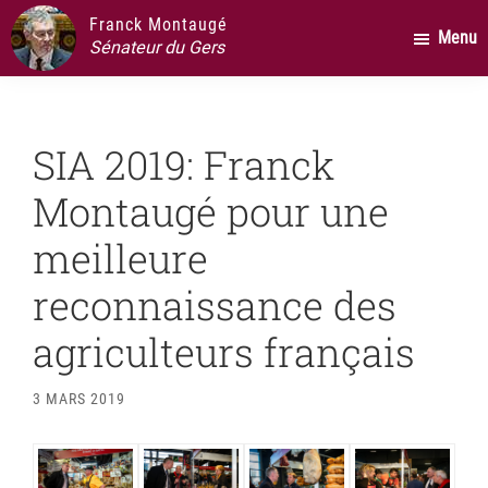
Passer
Passer
Passer
Franck Montaugé
Menu
au
à
au
Sénateur du Gers
contenu
la
pied
principal
barre
de
latérale
page
SIA 2019: Franck
principale
Montaugé pour une
meilleure
reconnaissance des
agriculteurs français
3 MARS 2019