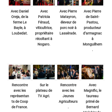
Avec Daniel
Avec
Avec Pierre
Avec Pierre
Oreja, de la
Patricia
Matayron,
de Saint-
ferme Le
Féraud,
éleveur de
Pastou,
Bayle, à
viticultrice,
porc noir à
producteur
Loubedat.
propriétaire
Lassérade.
d’armagnac
récoltant à
à
Nogaro.
Monguilhem
.
Rencontre
Sur le
Rencontre
Avec
avec les
plateau de
avec les
Magnific, le
représentan
TV Agri.
Jeunes
taureau
ts de Coop
Agriculteurs
primé de
de France.
.
Bernard