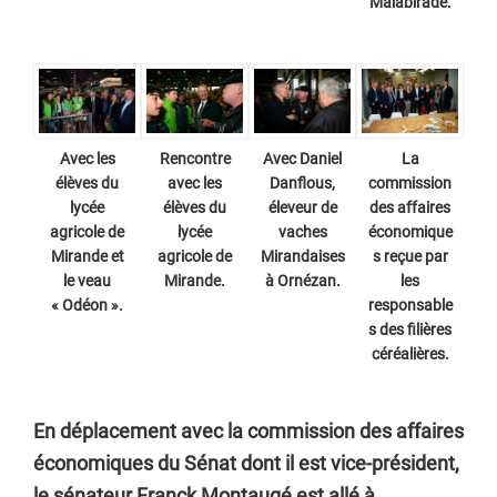
Malabirade.
Avec les
Rencontre
Avec Daniel
La
élèves du
avec les
Danflous,
commission
lycée
élèves du
éleveur de
des affaires
agricole de
lycée
vaches
économique
Mirande et
agricole de
Mirandaises
s reçue par
le veau
Mirande.
à Ornézan.
les
« Odéon ».
responsable
s des filières
céréalières.
En déplacement avec la commission des affaires
économiques du Sénat dont il est vice-président,
le sénateur Franck Montaugé est allé à