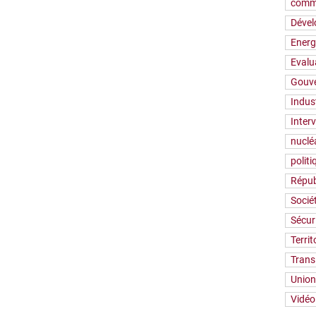
comm
Déve
Energ
Evalu
Gouv
Indus
Inter
nuclé
polit
Répub
Socié
Sécur
Territ
Trans
Union
Vidéo