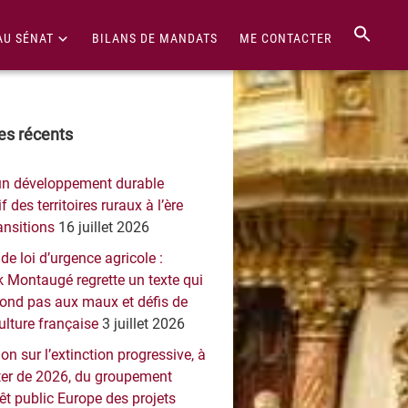
AU SÉNAT
BILANS DE MANDATS
ME CONTACTER
re
les récents
érale
un développement durable
ncipale
f des territoires ruraux à l’ère
ansitions
16 juillet 2026
 de loi d’urgence agricole :
 Montaugé regrette un texte qui
pond pas aux maux et défis de
culture française
3 juillet 2026
on sur l’extinction progressive, à
er de 2026, du groupement
rêt public Europe des projets