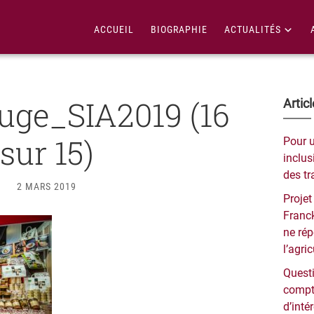
ACCUEIL
BIOGRAPHIE
ACTUALITÉS
ge_SIA2019 (16
Bar
Artic
lat
sur 15)
Pour 
pri
inclusi
des tr
2 MARS 2019
Projet
Franck
ne ré
l’agri
Questi
compt
d’inté