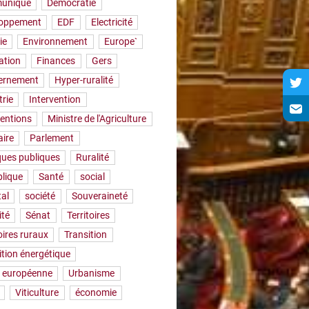
uniqué
Démocratie
loppement
EDF
Electricité
ie
Environnement
Europe`
ation
Finances
Gers
ernement
Hyper-ruralité
trie
Intervention
ventions
Ministre de l'Agriculture
aire
Parlement
iques publiques
Ruralité
lique
Santé
social
tal
société
Souveraineté
ité
Sénat
Territoires
oires ruraux
Transition
ition énergétique
 européenne
Urbanisme
Viticulture
économie