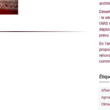
archit
Désert
: le 
l’ARS 
déploi
prévu 
En 1èr
propos
rénova
commu
Étiqu
Affai
Agroa
Clima