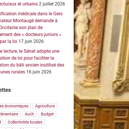
ecturaux et urbains
2 juillet 2026
ification médicale dans le Gers
sénateur Montaugé demande à
Occitanie son plan de
ement des « docteurs juniors »
par la loi
17 juin 2026
e lecture, le Sénat adopte une
ition de loi pour faciliter la
tion du bâti ancien inutilisé des
nes rurales
16 juin 2026
ettes
res économiques
Agriculture
limentaire
Auch
Budget
t
Collectivités locales