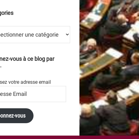
ories
ries
ez-vous à ce blog par
.
sez votre adresse email
se
onnez-vous