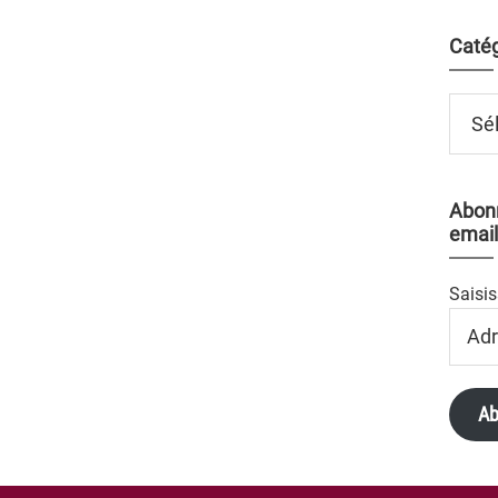
Catég
Catégo
Abonn
email
Saisis
Adres
Email
Ab