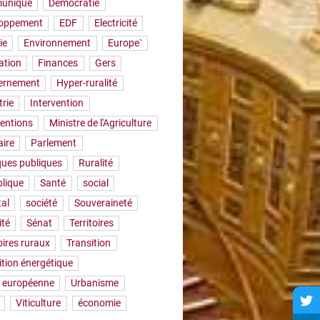
uniqué
Démocratie
loppement
EDF
Electricité
ie
Environnement
Europe`
ation
Finances
Gers
ernement
Hyper-ruralité
trie
Intervention
ventions
Ministre de l'Agriculture
aire
Parlement
iques publiques
Ruralité
lique
Santé
social
tal
société
Souveraineté
ité
Sénat
Territoires
oires ruraux
Transition
ition énergétique
 européenne
Urbanisme
Viticulture
économie