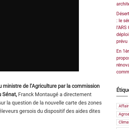
archit
Désert
: le 
l’ARS 
déploi
prévu 
En 1èr
propos
rénova
commu
u ministre de l’Agriculture par la commission
Étiqu
u Sénat,
Franck Montaugé a directement
sur la question de la nouvelle carte des zones
Affai
leveurs gersois du dispositif des aides dites
Agroa
Clima