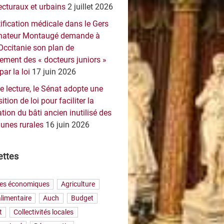
ecturaux et urbains
2 juillet 2026
ification médicale dans le Gers
sénateur Montaugé demande à
Occitanie son plan de
ement des « docteurs juniors »
par la loi
17 juin 2026
e lecture, le Sénat adopte une
ition de loi pour faciliter la
tion du bâti ancien inutilisé des
nes rurales
16 juin 2026
ettes
res économiques
Agriculture
limentaire
Auch
Budget
t
Collectivités locales