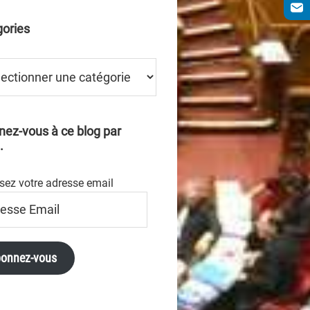
ories
ries
ez-vous à ce blog par
.
sez votre adresse email
se
onnez-vous