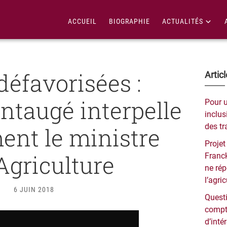
ACCUEIL
BIOGRAPHIE
ACTUALITÉS
défavorisées :
Bar
Artic
lat
taugé interpelle
Pour 
pri
inclusi
des tr
ent le ministre
Projet
’Agriculture
Franck
ne ré
l’agri
6 JUIN 2018
Questi
compt
d’inté