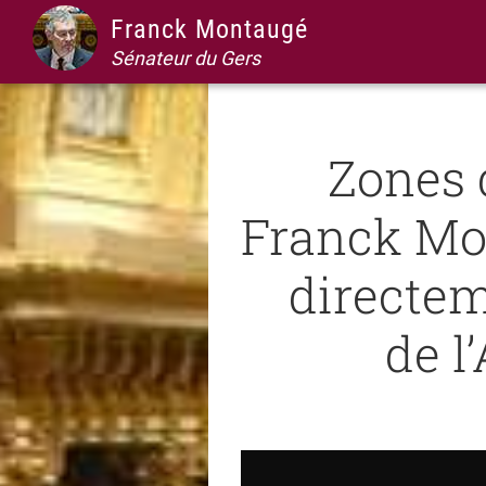
Passer
Passer
Passer
Passer
Franck Montaugé
à
au
à
au
Sénateur du Gers
la
contenu
la
pied
navigation
principal
barre
de
principale
latérale
page
Zones 
principale
Franck Mon
directem
de l