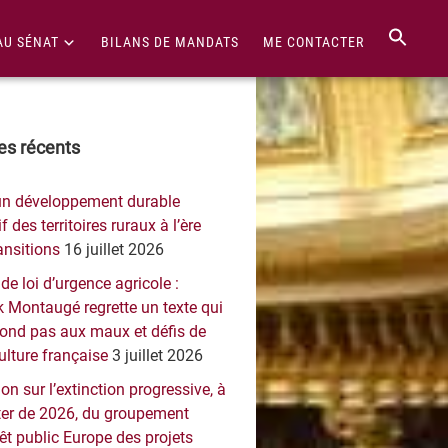
AU SÉNAT
BILANS DE MANDATS
ME CONTACTER
re
les récents
érale
un développement durable
ncipale
f des territoires ruraux à l’ère
ansitions
16 juillet 2026
 de loi d’urgence agricole :
 Montaugé regrette un texte qui
pond pas aux maux et défis de
culture française
3 juillet 2026
on sur l’extinction progressive, à
er de 2026, du groupement
rêt public Europe des projets