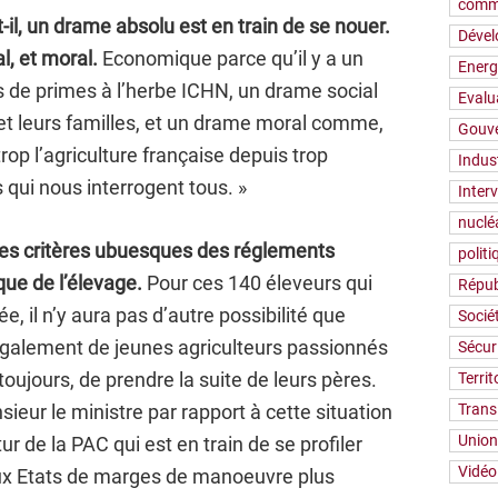
comm
il, un drame absolu est en train de se nouer.
Déve
, et moral.
Economique parce qu’il y a un
Energ
ns de primes à l’herbe ICHN, un drame social
Evalu
et leurs familles, et un drame moral comme,
Gouv
op l’agriculture française depuis trop
Indus
qui nous interrogent tous. »
Inter
nuclé
é les critères ubuesques des réglements
polit
que de l’élevage.
Pour ces 140 éleveurs qui
Répub
e, il n’y aura pas d’autre possibilité que
Socié
également de jeunes agriculteurs passionnés
Sécur
toujours, de prendre la suite de leurs pères.
Territ
eur le ministre par rapport à cette situation
Trans
Union
r de la PAC qui est en train de se profiler
Vidéo
aux Etats de marges de manoeuvre plus