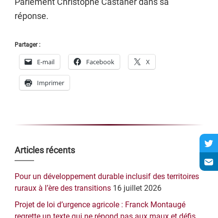
Parlement Christophe Castaner dans sa
réponse.
Partager :
E-mail
Facebook
X
Imprimer
Barre
Articles récents
latérale
Pour un développement durable inclusif des territoires
principale
ruraux à l’ère des transitions
16 juillet 2026
Projet de loi d’urgence agricole : Franck Montaugé
regrette un texte qui ne répond pas aux maux et défis