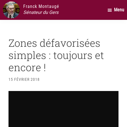
Passer
Passer
Passer
Franck Montaugé
Menu
au
à
au
Sénateur du Gers
contenu
la
pied
principal
barre
de
latérale
page
Zones défavorisées
principale
simples : toujours et
encore !
15 FÉVRIER 2018