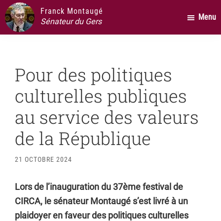
Passer
Passer
Passer
Franck Montaugé
Menu
au
à
au
Sénateur du Gers
contenu
la
pied
principal
barre
de
latérale
page
Pour des politiques
principale
culturelles publiques
au service des valeurs
de la République
21 OCTOBRE 2024
Lors de l’inauguration du 37ème festival de
CIRCA, le sénateur Montaugé s’est livré à un
plaidoyer en faveur des politiques culturelles