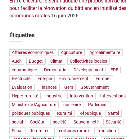
En 1ère lecture, le Sénat adopte une proposition de loi
pour faciliter la rénovation du bâti ancien inutilisé des
communes rurales
16 juin 2026
Étiquettes
Affaires économiques
Agriculture
Agroalimentaire
Auch
Budget
Climat
Collectivités locales
communiqué
Démocratie
Développement
EDF
Electricité
Energie
Environnement
Europe`
Evaluation
Finances
Gers
Gouvernement
Hyper-ruralité
Industrie
Intervention
Interventions
Ministre de l'Agriculture
nucléaire
Parlement
politiques publiques
Ruralité
République
Santé
social
Sociétal
société
Souveraineté
Sécurité
Sénat
Territoires
Territoires ruraux
Transition