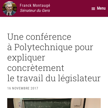
Passer
Passer
Passer
Franck Montaugé
Menu
au
à
au
Sénateur du Gers
contenu
la
pied
principal
barre
de
latérale
page
Une conférence
principale
à Polytechnique pour
expliquer
concrètement
le travail du législateur
16 NOVEMBRE 2017