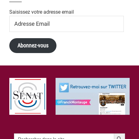
Saisissez votre adresse email
Adresse
Email
Abonnez-vous
Footer
Search Button
Search