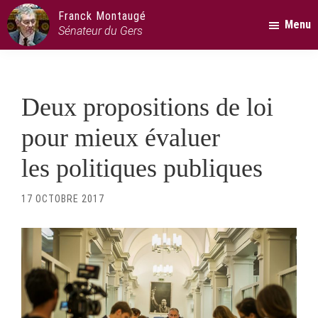
Passer
Passer
Passer
Franck Montaugé
Menu
au
à
au
Sénateur du Gers
contenu
la
pied
principal
barre
de
latérale
page
Deux propositions de loi
principale
pour mieux évaluer
les politiques publiques
17 OCTOBRE 2017