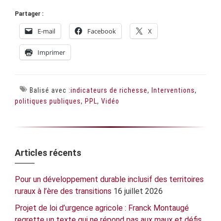
Partager :
E-mail
Facebook
X
Imprimer
Balisé avec :
indicateurs de richesse
,
Interventions
,
politiques publiques
,
PPL
,
Vidéo
Barre
Articles récents
latérale
Pour un développement durable inclusif des territoires
principale
ruraux à l’ère des transitions
16 juillet 2026
Projet de loi d’urgence agricole : Franck Montaugé
regrette un texte qui ne répond pas aux maux et défis