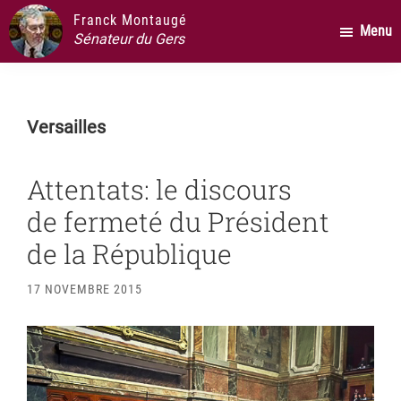
Passer
Passer
Passer
Franck Montaugé
Menu
au
à
au
Sénateur du Gers
contenu
la
pied
principal
barre
de
latérale
page
Versailles
principale
Attentats: le discours
de fermeté du Président
de la République
17 NOVEMBRE 2015