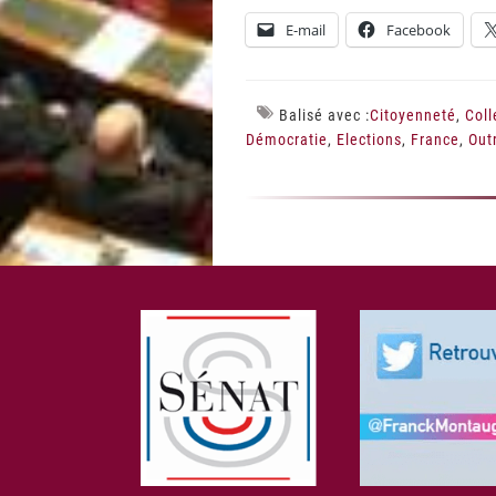
E-mail
Facebook
Balisé avec :
Citoyenneté
,
Coll
Démocratie
,
Elections
,
France
,
Out
Footer