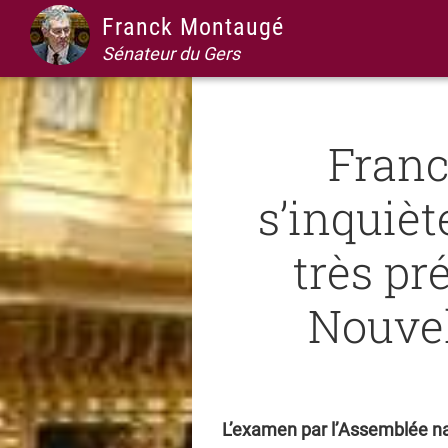
Passer
Passer
Passer
Passer
Franck Montaugé
à
au
à
au
Sénateur du Gers
la
contenu
la
pied
navigation
principal
barre
de
principale
latérale
page
Fran
principale
s’inquièt
très p
Nouvel
L’examen par l’Assemblée na