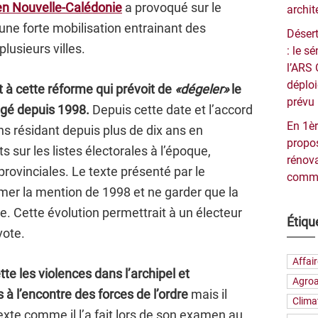
 en Nouvelle-Calédonie
a provoqué sur le
archit
, une forte mobilisation entrainant des
Désert
usieurs villes.
: le 
l’ARS 
déploi
 à cette réforme qui prévoit de
«dégeler»
le
prévu 
figé depuis 1998.
Depuis cette date et l’accord
En 1èr
s résidant depuis plus de dix ans en
propos
s sur les listes électorales à l’époque,
rénova
provinciales. Le texte présenté par le
commu
er la mention de 1998 et ne garder que la
e. Cette évolution permettrait à un électeur
Étiqu
vote.
Affai
e les violences dans l’archipel et
Agroa
 l’encontre des forces de l’ordre
mais il
Clima
exte comme il l’a fait lors de son examen au