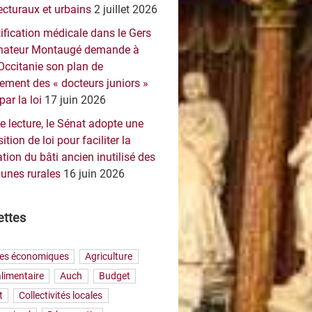
ecturaux et urbains
2 juillet 2026
ification médicale dans le Gers
sénateur Montaugé demande à
Occitanie son plan de
ement des « docteurs juniors »
par la loi
17 juin 2026
e lecture, le Sénat adopte une
ition de loi pour faciliter la
tion du bâti ancien inutilisé des
nes rurales
16 juin 2026
ettes
res économiques
Agriculture
limentaire
Auch
Budget
t
Collectivités locales