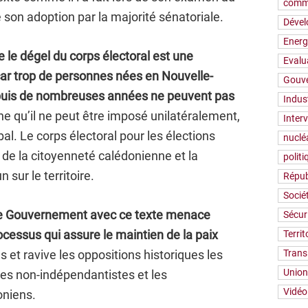
comm
 son adoption par la majorité sénatoriale.
Déve
Energ
le dégel du corps électoral est une
Evalu
ar trop de personnes nées en Nouvelle-
Gouv
epuis de nombreuses années ne peuvent pas
Indus
he qu’il ne peut être imposé unilatéralement,
Inter
al. Le corps électoral pour les élections
nuclé
f de la citoyenneté calédonienne et la
polit
sur le territoire.
Répub
Socié
le Gouvernement avec ce texte menace
Sécur
cessus qui assure le maintien de la paix
Territ
 et ravive les oppositions historiques les
Trans
Union
des non-indépendantistes et les
Vidéo
oniens.