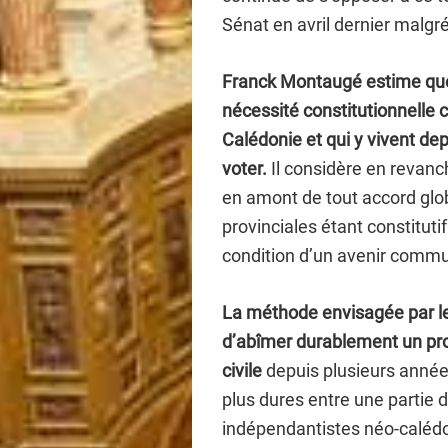
Sénat en avril dernier malgré
Franck Montaugé estime que 
nécessité constitutionnelle
c
Calédonie et qui y vivent d
voter.
Il considère en revanc
en amont de tout accord glob
provinciales étant constituti
condition d’un avenir commun 
La méthode envisagée par 
d’abîmer durablement un pro
civile
depuis plusieurs années
plus dures entre une partie 
indépendantistes néo-caléd