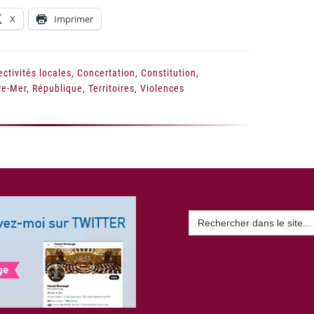
X
Imprimer
ectivités locales
,
Concertation
,
Constitution
,
re-Mer
,
République
,
Territoires
,
Violences
Search
for: