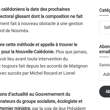
 calédoniens la date des prochaines
Catég
lectoral glissant dont la composition ne fait
ment fait à nouveau obstacle à une gestion
Catégo
cord de Nouméa.
e cette méthode et appelle à trouver le
Abonn
 pour la Nouvelle-Calédonie.
Plus que jamais,
email
avoir lieu avant toute intervention du
Saisis
t toujours fait depuis les accords de Matignon
Adres
 avec succès par Michel Rocard et Lionel
Email
Ab
ions d’actualité au Gouvernement du
nateurs du groupe socialiste, écologiste et
 Premier ministre,
par la voix de leur Président