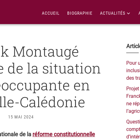
ACCUEIL
BIOGRAPHIE
ACTUALITÉS
ck Montaugé
Bar
Artic
lat
e de la situation
Pour 
pri
inclusi
des tr
réoccupante en
Projet
le-Calédonie
Franck
ne ré
l’agri
15 MAI 2024
Questi
compt
tionale de la
réforme constitutionnelle
d’inté