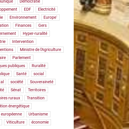
uniqué
Démocratie
loppement
EDF
Electricité
ie
Environnement
Europe`
ation
Finances
Gers
ernement
Hyper-ruralité
trie
Intervention
ventions
Ministre de l'Agriculture
aire
Parlement
iques publiques
Ruralité
lique
Santé
social
tal
société
Souveraineté
ité
Sénat
Territoires
oires ruraux
Transition
ition énergétique
 européenne
Urbanisme
Viticulture
économie