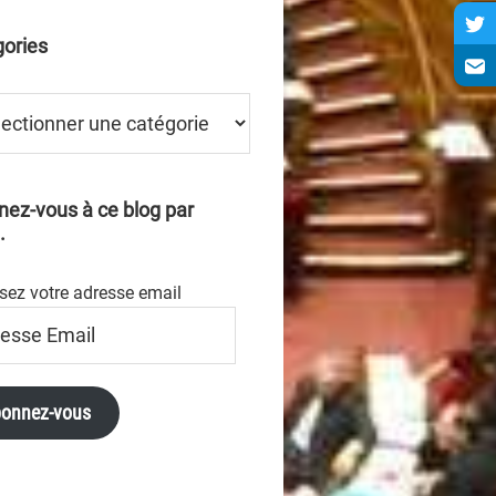
ories
ries
ez-vous à ce blog par
.
sez votre adresse email
se
onnez-vous