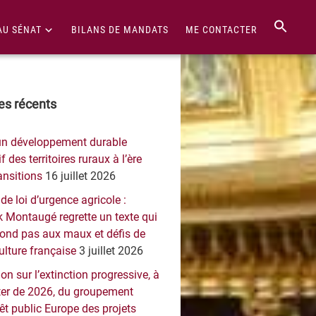
AU SÉNAT
BILANS DE MANDATS
ME CONTACTER
re
les récents
érale
un développement durable
ncipale
f des territoires ruraux à l’ère
ansitions
16 juillet 2026
 de loi d’urgence agricole :
 Montaugé regrette un texte qui
pond pas aux maux et défis de
culture française
3 juillet 2026
on sur l’extinction progressive, à
er de 2026, du groupement
rêt public Europe des projets