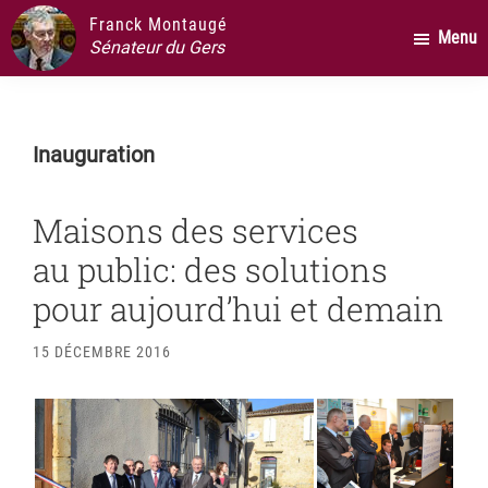
Passer
Passer
Passer
Franck Montaugé
Menu
au
à
au
Sénateur du Gers
contenu
la
pied
principal
barre
de
latérale
page
Inauguration
principale
Maisons des services
au public: des solutions
pour aujourd’hui et demain
15 DÉCEMBRE 2016