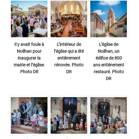
Il y avait foule à
L’intérieur de
L’église de
Noilhan pour
l’église qui a été
Noilhan, un
inaugurer la
entièrement
édifice de 800
mairie et l’église.
rénovée. Photo
ans entièrement
Photo DR
DR
restauré. Photo
DR