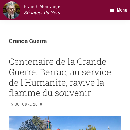
Passer
Passer
Passer
Franck Montaugé
Menu
au
à
au
Sénateur du Gers
contenu
la
pied
principal
barre
de
latérale
page
Grande Guerre
principale
Centenaire de la Grande
Guerre: Berrac, au service
de l’Humanité, ravive la
flamme du souvenir
15 OCTOBRE 2018