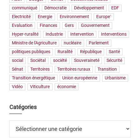
communiqué
Démocratie
Développement
EDF
Electricité
Energie
Environnement
Europe`
Evaluation
Finances
Gers
Gouvernement
Hyper-ruralité
Industrie
Intervention
Interventions
Ministre de l'Agriculture
nucléaire
Parlement
politiques publiques
Ruralité
République
Santé
social
Sociétal
société
Souveraineté
Sécurité
Sénat
Territoires
Territoires ruraux
Transition
Transition énergétique
Union européenne
Urbanisme
Vidéo
Viticulture
économie
Catégories
Catégories