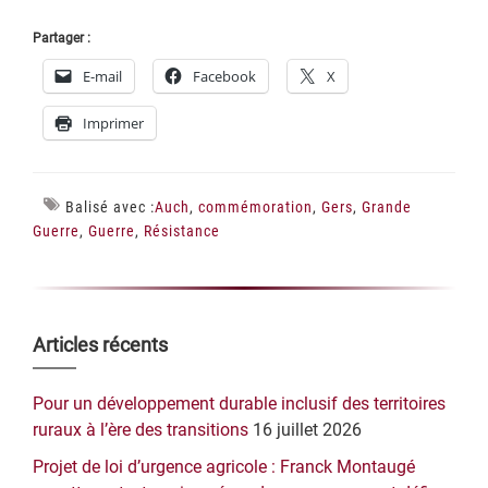
Partager :
E-mail
Facebook
X
Imprimer
Balisé avec :
Auch
,
commémoration
,
Gers
,
Grande
Guerre
,
Guerre
,
Résistance
Barre
Articles récents
latérale
Pour un développement durable inclusif des territoires
principale
ruraux à l’ère des transitions
16 juillet 2026
Projet de loi d’urgence agricole : Franck Montaugé