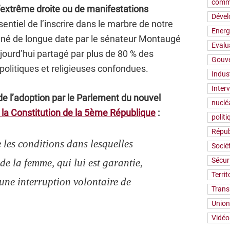
comm
l’extrême droite ou de manifestations
Déve
sentiel de l’inscrire dans le marbre de notre
Energ
ené de longue date par le sénateur Montaugé
Evalu
aujourd’hui partagé par plus de 80 % des
Gouv
 politiques et religieuses confondues.
Indus
Inter
e l’adoption par le Parlement du nouvel
nuclé
 la Constitution de la 5
ème
République
:
polit
Répub
 les conditions dans lesquelles
Socié
Sécur
 de la femme, qui lui est garantie,
Territ
une interruption volontaire de
Trans
Union
Vidéo