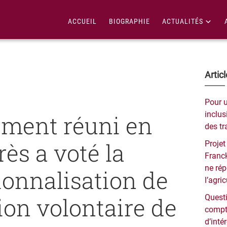
ACCUEIL
BIOGRAPHIE
ACTUALITÉS
Bar
Artic
lat
Pour 
pri
inclusi
ement réuni en
des tr
ès a voté la
Projet
Franck
ne ré
ionnalisation de
l’agri
tion volontaire de
Questi
compt
d’inté