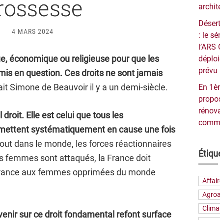
rossesse
archit
Désert
4 MARS 2024
: le 
l’ARS 
tique, économique ou religieuse pour que les
déploi
prévu 
mis en question. Ces droits ne sont jamais
it Simone de Beauvoir il y a un demi-siècle.
En 1èr
propos
rénova
 droit. Elle est celui que tous les
commu
emettent systématiquement en cause une fois
tout dans le monde, les forces réactionnaires
Étiqu
es femmes sont attaqués, la France doit
pérance aux femmes opprimées du monde
Affai
Agroa
Clima
venir sur ce droit fondamental refont surface