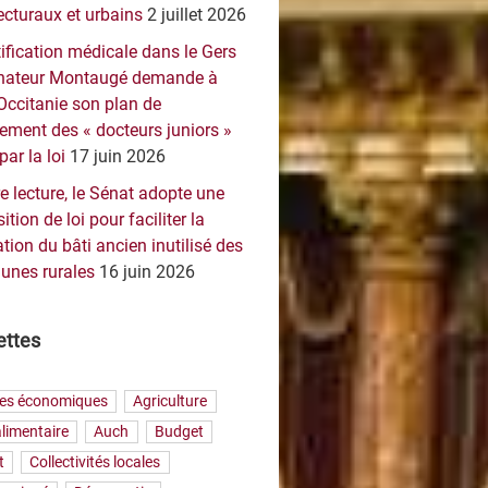
ecturaux et urbains
2 juillet 2026
ification médicale dans le Gers
sénateur Montaugé demande à
Occitanie son plan de
ement des « docteurs juniors »
par la loi
17 juin 2026
e lecture, le Sénat adopte une
ition de loi pour faciliter la
tion du bâti ancien inutilisé des
nes rurales
16 juin 2026
ettes
res économiques
Agriculture
limentaire
Auch
Budget
t
Collectivités locales