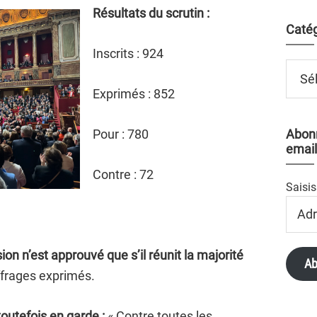
Résultats du scrutin :
Catég
Inscrits : 924
Catégo
Exprimés : 852
Pour : 780
Abonn
email
Contre : 72
Saisis
Adres
Email
sion n’est approuvé que s’il réunit la majorité
Ab
frages exprimés.
utefois en garde :
« Contre toutes les