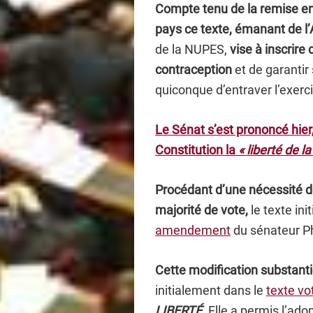
Compte tenu de la remise en
pays ce texte, émanant de l
de la NUPES,
vise à inscrire 
contraception
et de garantir
quiconque d’entraver l’exerc
Le Sénat s’est prononcé hier,
Constitution la
« liberté de 
Procédant d’une nécessité 
majorité de vote,
le texte in
amendement
du sénateur Ph
Cette modification substanti
initialement dans le
texte vo
LIBERTÉ
.
Elle a permis l’adop