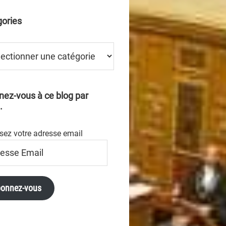
ories
ries
ez-vous à ce blog par
.
sez votre adresse email
se
onnez-vous