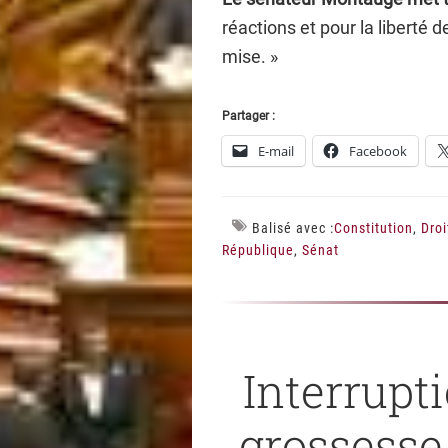
réactions et pour la liberté 
mise. »
Partager :
E-mail
Facebook
Balisé avec :
Constitution
,
Dro
République
,
Sénat
Interrupt
grossesse 