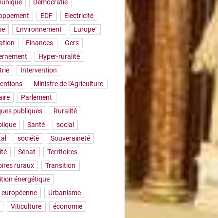
uniqué
Démocratie
loppement
EDF
Electricité
ie
Environnement
Europe`
ation
Finances
Gers
ernement
Hyper-ruralité
trie
Intervention
ventions
Ministre de l'Agriculture
aire
Parlement
iques publiques
Ruralité
lique
Santé
social
tal
société
Souveraineté
ité
Sénat
Territoires
oires ruraux
Transition
ition énergétique
 européenne
Urbanisme
Viticulture
économie