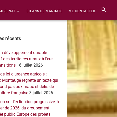
AU SÉNAT
BILANS DE MANDATS
ME CONTACTER
re
les récents
érale
un développement durable
ncipale
f des territoires ruraux à l’ère
ansitions
16 juillet 2026
 de loi d’urgence agricole :
 Montaugé regrette un texte qui
pond pas aux maux et défis de
culture française
3 juillet 2026
on sur l’extinction progressive, à
er de 2026, du groupement
rêt public Europe des projets