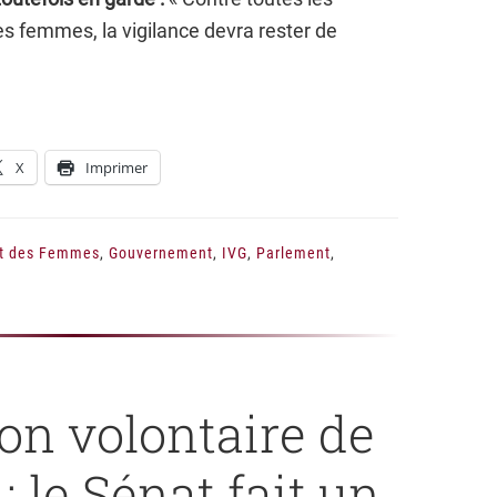
des femmes, la vigilance devra rester de
X
Imprimer
it des Femmes
,
Gouvernement
,
IVG
,
Parlement
,
ion volontaire de
: le Sénat fait un