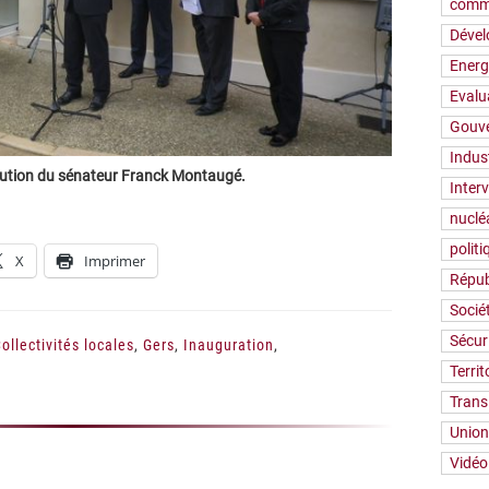
comm
Déve
Energ
Evalu
Gouv
Indus
cution du sénateur Franck Montaugé.
Inter
nuclé
polit
X
Imprimer
Répub
Socié
Sécur
ollectivités locales
,
Gers
,
Inauguration
,
Territ
Trans
Union
Vidéo