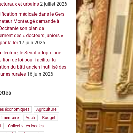
ecturaux et urbains
2 juillet 2026
ification médicale dans le Gers
sénateur Montaugé demande à
Occitanie son plan de
ement des « docteurs juniors »
par la loi
17 juin 2026
e lecture, le Sénat adopte une
ition de loi pour faciliter la
tion du bâti ancien inutilisé des
nes rurales
16 juin 2026
ettes
res économiques
Agriculture
limentaire
Auch
Budget
t
Collectivités locales