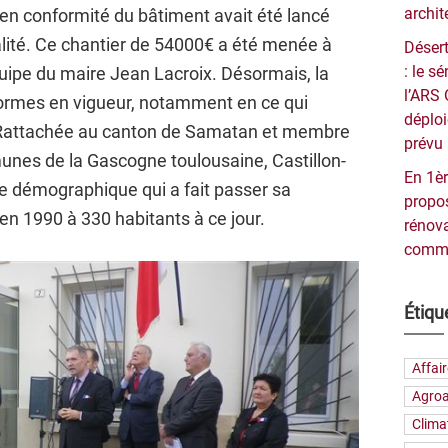
archit
n conformité du bâtiment avait été lancé
lité. Ce chantier de 54000€ a été menée à
Désert
: le 
uipe du maire Jean Lacroix. Désormais, la
l’ARS 
normes en vigueur, notamment en ce qui
déploi
. Rattachée au canton de Samatan et membre
prévu 
es de la Gascogne toulousaine, Castillon-
En 1èr
 démographique qui a fait passer sa
propos
en 1990 à 330 habitants à ce jour.
rénova
commu
Étiqu
Affai
Agroa
Clima