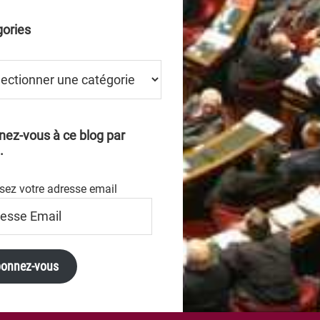
ories
ries
ez-vous à ce blog par
.
sez votre adresse email
se
onnez-vous