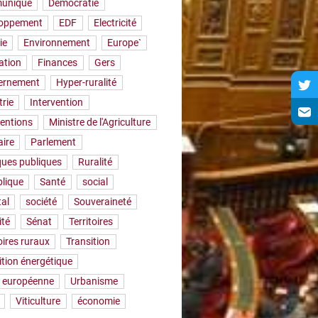
uniqué
Démocratie
loppement
EDF
Electricité
ie
Environnement
Europe`
ation
Finances
Gers
ernement
Hyper-ruralité
trie
Intervention
ventions
Ministre de l'Agriculture
aire
Parlement
iques publiques
Ruralité
lique
Santé
social
tal
société
Souveraineté
ité
Sénat
Territoires
oires ruraux
Transition
ition énergétique
 européenne
Urbanisme
Viticulture
économie