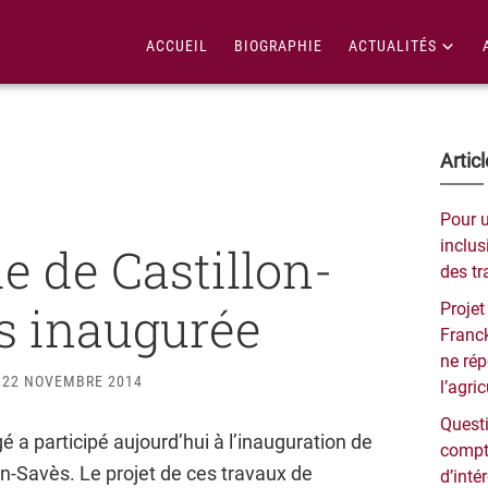
ACCUEIL
BIOGRAPHIE
ACTUALITÉS
Bar
Artic
lat
Pour 
pri
inclusi
e de Castillon-
des tr
s inaugurée
Projet
Franck
ne ré
22 NOVEMBRE 2014
l’agri
Questi
a participé aujourd’hui à l’inauguration de
compt
on-Savès. Le projet de ces travaux de
d’inté