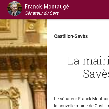
Passer
Passer
Passer
Passer
Franck Montaugé
à
au
à
au
Sénateur du Gers
la
contenu
la
pied
navigation
principal
barre
de
principale
latérale
page
Castillon-Savès
principale
La mairi
Savè
Le sénateur Franck Montaugé 
la nouvelle mairie de Castill