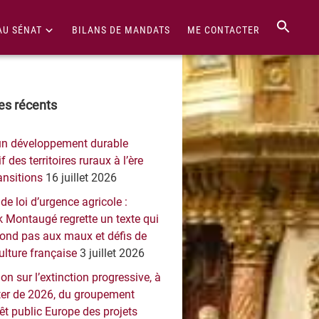
AU SÉNAT
BILANS DE MANDATS
ME CONTACTER
re
les récents
érale
un développement durable
ncipale
f des territoires ruraux à l’ère
ansitions
16 juillet 2026
 de loi d’urgence agricole :
 Montaugé regrette un texte qui
pond pas aux maux et défis de
culture française
3 juillet 2026
on sur l’extinction progressive, à
er de 2026, du groupement
rêt public Europe des projets