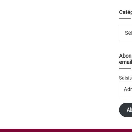
Catég
Catégo
Abonn
email
Saisis
Adres
Email
Ab