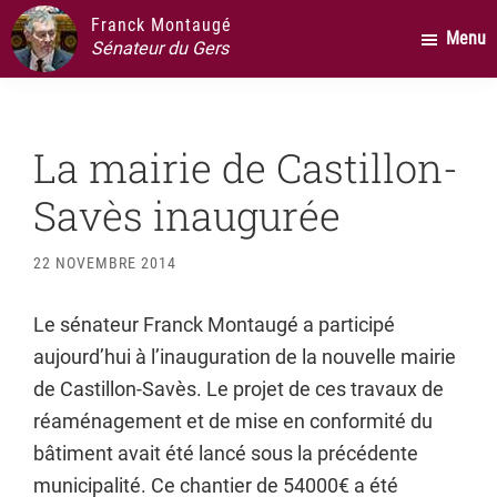
Passer
Passer
Passer
Franck Montaugé
Menu
au
à
au
Sénateur du Gers
contenu
la
pied
principal
barre
de
latérale
page
La mairie de Castillon-
principale
Savès inaugurée
22 NOVEMBRE 2014
Le sénateur Franck Montaugé a participé
aujourd’hui à l’inauguration de la nouvelle mairie
de Castillon-Savès. Le projet de ces travaux de
réaménagement et de mise en conformité du
bâtiment avait été lancé sous la précédente
municipalité. Ce chantier de 54000€ a été