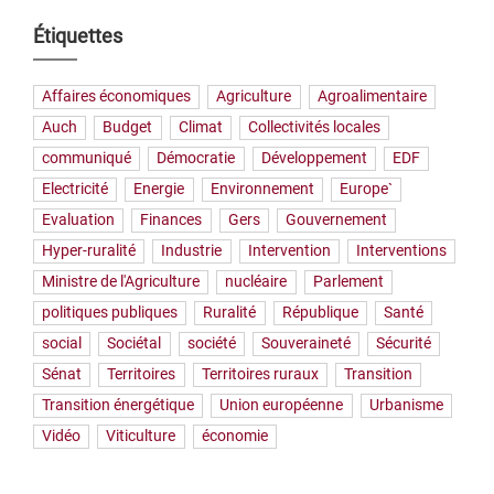
Étiquettes
Affaires économiques
Agriculture
Agroalimentaire
Auch
Budget
Climat
Collectivités locales
communiqué
Démocratie
Développement
EDF
Electricité
Energie
Environnement
Europe`
Evaluation
Finances
Gers
Gouvernement
Hyper-ruralité
Industrie
Intervention
Interventions
Ministre de l'Agriculture
nucléaire
Parlement
politiques publiques
Ruralité
République
Santé
social
Sociétal
société
Souveraineté
Sécurité
Sénat
Territoires
Territoires ruraux
Transition
Transition énergétique
Union européenne
Urbanisme
Vidéo
Viticulture
économie