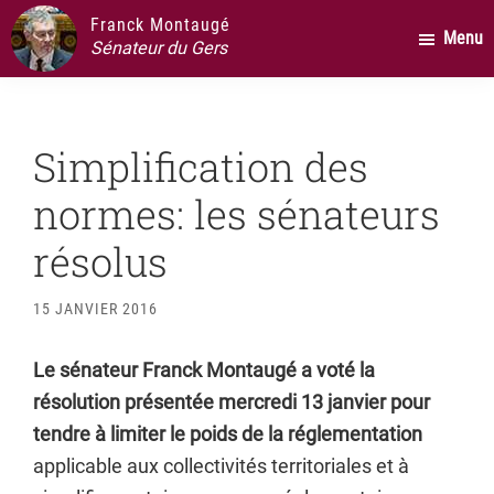
Passer
Passer
Passer
Franck Montaugé
Menu
au
à
au
Sénateur du Gers
contenu
la
pied
principal
barre
de
latérale
page
Simplification des
principale
normes: les sénateurs
résolus
15 JANVIER 2016
Le sénateur Franck Montaugé a voté la
résolution présentée mercredi 13 janvier pour
tendre à limiter le poids de la réglementation
applicable aux collectivités territoriales et à