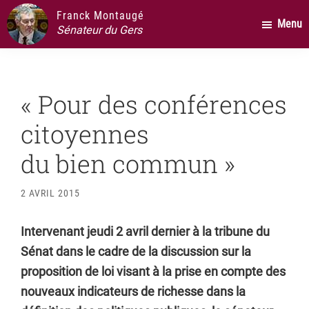
Passer
Passer
Passer
Franck Montaugé
Menu
au
à
au
Sénateur du Gers
contenu
la
pied
principal
barre
de
latérale
page
« Pour des conférences
principale
citoyennes
du bien commun »
2 AVRIL 2015
Intervenant jeudi 2 avril dernier à la tribune du
Sénat dans le cadre de la discussion sur la
proposition de loi visant à la prise en compte des
nouveaux indicateurs de richesse dans la