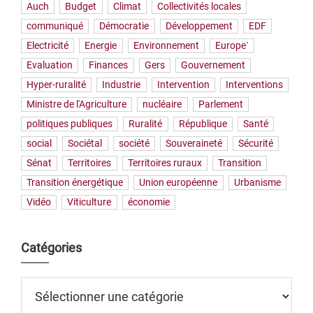
Auch
Budget
Climat
Collectivités locales
communiqué
Démocratie
Développement
EDF
Electricité
Energie
Environnement
Europe`
Evaluation
Finances
Gers
Gouvernement
Hyper-ruralité
Industrie
Intervention
Interventions
Ministre de l'Agriculture
nucléaire
Parlement
politiques publiques
Ruralité
République
Santé
social
Sociétal
société
Souveraineté
Sécurité
Sénat
Territoires
Territoires ruraux
Transition
Transition énergétique
Union européenne
Urbanisme
Vidéo
Viticulture
économie
Catégories
Catégories