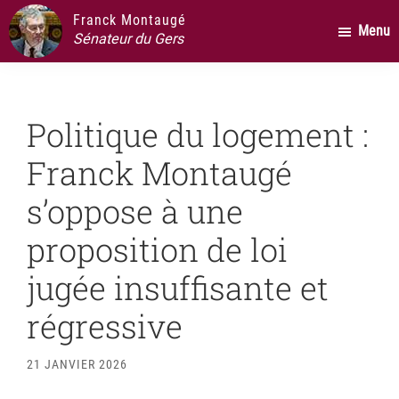
Passer
Passer
Passer
Franck Montaugé
Menu
au
à
au
Sénateur du Gers
contenu
la
pied
principal
barre
de
latérale
page
Politique du logement :
principale
Franck Montaugé
s’oppose à une
proposition de loi
jugée insuffisante et
régressive
21 JANVIER 2026