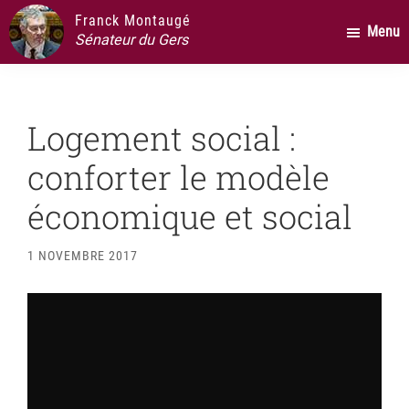
Passer
Passer
Passer
Franck Montaugé
Menu
au
à
au
Sénateur du Gers
contenu
la
pied
principal
barre
de
latérale
page
Logement social :
principale
conforter le modèle
économique et social
1 NOVEMBRE 2017