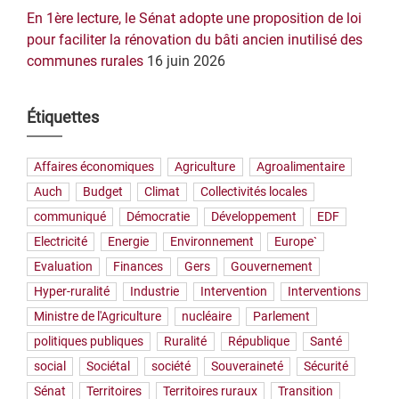
En 1ère lecture, le Sénat adopte une proposition de loi
pour faciliter la rénovation du bâti ancien inutilisé des
communes rurales
16 juin 2026
Étiquettes
Affaires économiques
Agriculture
Agroalimentaire
Auch
Budget
Climat
Collectivités locales
communiqué
Démocratie
Développement
EDF
Electricité
Energie
Environnement
Europe`
Evaluation
Finances
Gers
Gouvernement
Hyper-ruralité
Industrie
Intervention
Interventions
Ministre de l'Agriculture
nucléaire
Parlement
politiques publiques
Ruralité
République
Santé
social
Sociétal
société
Souveraineté
Sécurité
Sénat
Territoires
Territoires ruraux
Transition