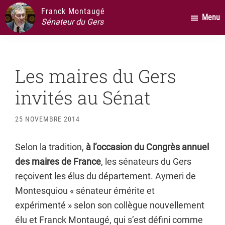
Passer
Passer
Passer
Franck Montaugé
Menu
au
à
au
Sénateur du Gers
contenu
la
pied
principal
barre
de
latérale
page
Les maires du Gers
principale
invités au Sénat
25 NOVEMBRE 2014
Selon la tradition,
à l’occasion du Congrès annuel
des maires de France
, les sénateurs du Gers
reçoivent les élus du département. Aymeri de
Montesquiou « sénateur émérite et
expérimenté » selon son collègue nouvellement
élu et Franck Montaugé, qui s’est défini comme