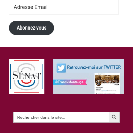
Adresse
Email
Abonnez-vous
Footer
Search Button
Search
for: