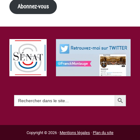
Abonnez-vous
Footer
Search Button
Search
for:
Copyright © 2026 ·
Mentions légales
·
Plan du site