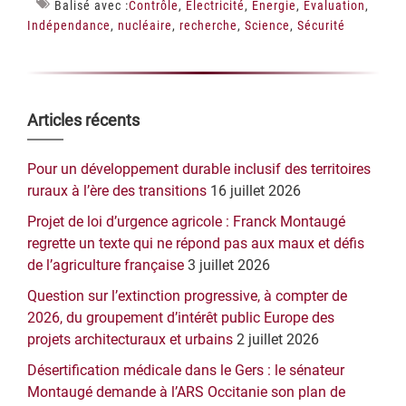
Balisé avec :
Contrôle
,
Electricité
,
Energie
,
Evaluation
,
Indépendance
,
nucléaire
,
recherche
,
Science
,
Sécurité
Barre
Articles récents
latérale
Pour un développement durable inclusif des territoires
principale
ruraux à l’ère des transitions
16 juillet 2026
Projet de loi d’urgence agricole : Franck Montaugé
regrette un texte qui ne répond pas aux maux et défis
de l’agriculture française
3 juillet 2026
Question sur l’extinction progressive, à compter de
2026, du groupement d’intérêt public Europe des
projets architecturaux et urbains
2 juillet 2026
Désertification médicale dans le Gers : le sénateur
Montaugé demande à l’ARS Occitanie son plan de