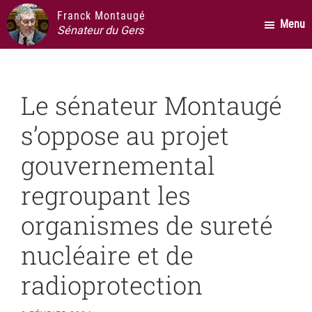
Passer
Passer
Passer
Franck Montaugé
Menu
au
à
au
Sénateur du Gers
contenu
la
pied
principal
barre
de
latérale
page
Le sénateur Montaugé
principale
s’oppose au projet
gouvernemental
regroupant les
organismes de sureté
nucléaire et de
radioprotection